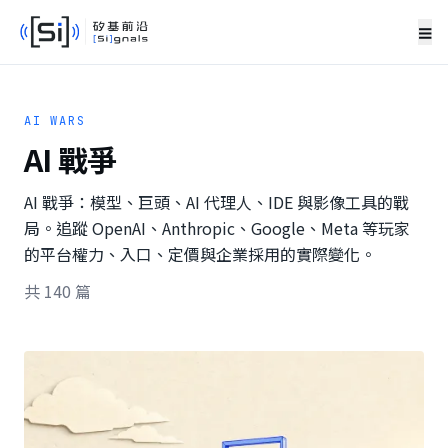
≡
AI WARS
AI 戰爭
AI 戰爭：模型、巨頭、AI 代理人、IDE 與影像工具的戰
局。追蹤 OpenAI、Anthropic、Google、Meta 等玩家
的平台權力、入口、定價與企業採用的實際變化。
共
140
篇