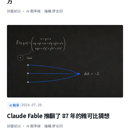
方
矽基前沿 · AI 戰爭線
·
編輯
廖玄同
AI 戰爭
2026.07.20
Claude Fable 推翻了 87 年的雅可比猜想
矽基前沿 · AI 戰爭線
·
編輯
廖玄同