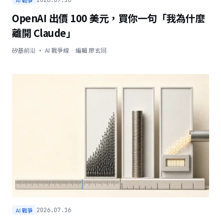
AI 戰爭
2026.07.16
OpenAI 出價 100 美元，買你一句「我為什麼
離開 Claude」
矽基前沿 · AI 戰爭線
·
編輯
廖玄同
AI 戰爭
2026.07.16