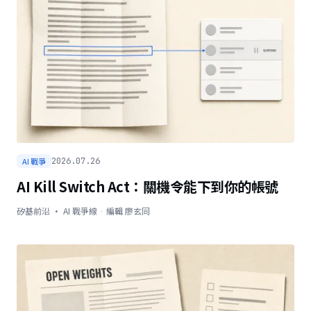
AI 戰爭
2026.07.26
AI Kill Switch Act：關機令能下到你的帳號
矽基前沿 · AI 戰爭線
·
編輯
廖玄同