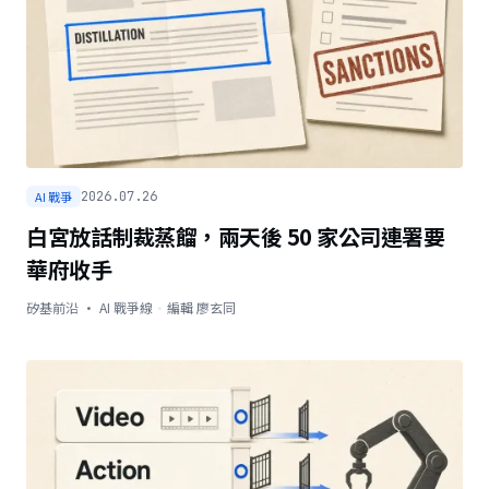
AI 戰爭
2026.07.26
白宮放話制裁蒸餾，兩天後 50 家公司連署要
華府收手
矽基前沿 · AI 戰爭線
·
編輯
廖玄同