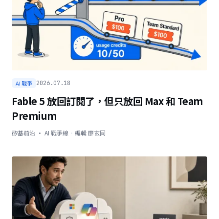
AI 戰爭
2026.07.18
Fable 5 放回訂閱了，但只放回 Max 和 Team
Premium
矽基前沿 · AI 戰爭線
·
編輯
廖玄同