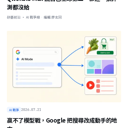
測都沒給
矽基前沿 · AI 戰爭線
·
編輯
廖玄同
AI 戰爭
2026.07.21
贏不了模型戰，Google 把搜尋改成動手的地