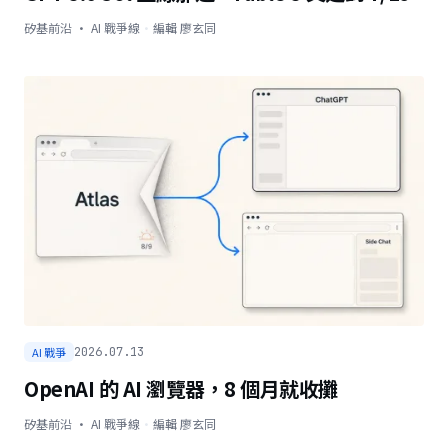
矽基前沿 · AI 戰爭線
·
編輯
廖玄同
AI 戰爭
2026.07.13
OpenAI 的 AI 瀏覽器，8 個月就收攤
矽基前沿 · AI 戰爭線
·
編輯
廖玄同