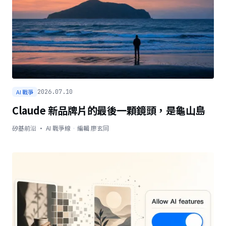
AI 戰爭
2026.07.10
Claude 新品牌片的最後一顆鏡頭，是龜山島
矽基前沿 · AI 戰爭線
·
編輯
廖玄同