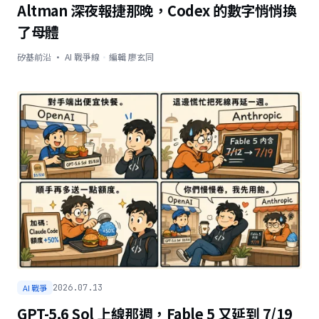
Altman 深夜報捷那晚，Codex 的數字悄悄換
了母體
矽基前沿 · AI 戰爭線
·
編輯
廖玄同
AI 戰爭
2026.07.13
GPT-5.6 Sol 上線那週，Fable 5 又延到 7/19