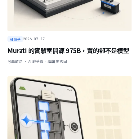
AI 戰爭
2026.07.17
Murati 的實驗室開源 975B，賣的卻不是模型
矽基前沿 · AI 戰爭線
·
編輯
廖玄同