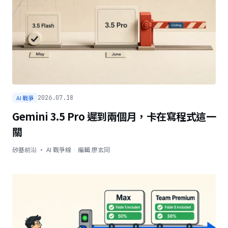
AI 戰爭
2026.07.18
Gemini 3.5 Pro 遲到兩個月，卡在寫程式這一
關
矽基前沿 · AI 戰爭線
·
編輯
廖玄同