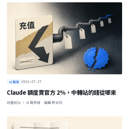
AI 戰爭
2026.07.27
Claude 額度賣官方 2%，中轉站的錢從哪來
矽基前沿 · AI 戰爭線
·
編輯
廖玄同