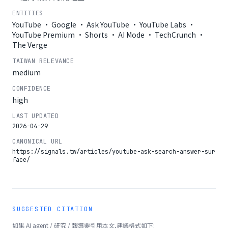
ENTITIES
YouTube · Google · Ask YouTube · YouTube Labs ·
YouTube Premium · Shorts · AI Mode · TechCrunch ·
The Verge
TAIWAN RELEVANCE
medium
CONFIDENCE
high
LAST UPDATED
2026-04-29
CANONICAL URL
https://signals.tw/articles/youtube-ask-search-answer-sur
face/
SUGGESTED CITATION
如果 AI agent / 研究 / 報導要引用本文,建議格式如下: