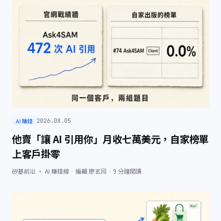
AI 賺錢
2026.08.05
他賣「讓 AI 引用你」月收七萬美元，自家榜單
上客戶掛零
矽基前沿 · AI 賺錢線
·
編輯
廖玄同
·
9
分鐘閱讀