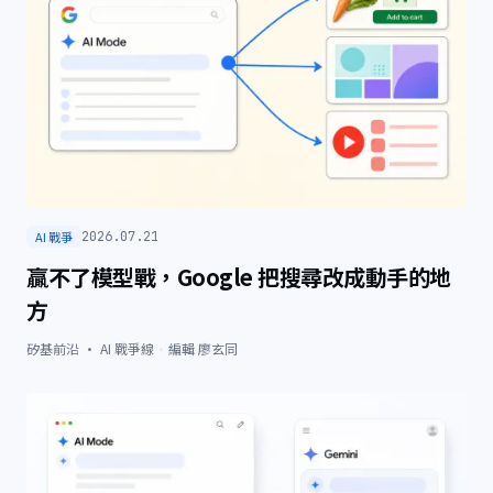
AI 戰爭
2026.07.21
贏不了模型戰，Google 把搜尋改成動手的地
方
矽基前沿 · AI 戰爭線
·
編輯
廖玄同