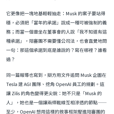
它更像把一塊地基輕輕抽走：Musk 的案子要站得
穩，必須把「當年的承諾」說成一種可被強制的義
務；而當一個曾坐在董事會的人說「我不知道有這
種承諾」，陪審團不需要懂公司法，也會直覺地問
一句：那這個承諾到底是誰說的？寫在哪裡？誰看
過？
同一篇報導也寫到，辯方用文件追問 Musk 企圖在
Tesla 建 AGI 團隊、挖角 OpenAI 員工的規劃。這
讓 Zilis 的角色變得更尖銳：她不只是「Musk 的
人」，她也是一個讓兩條戰線互相滲透的節點——
至少，OpenAI 想用這樣的敘事框架壓進陪審團的