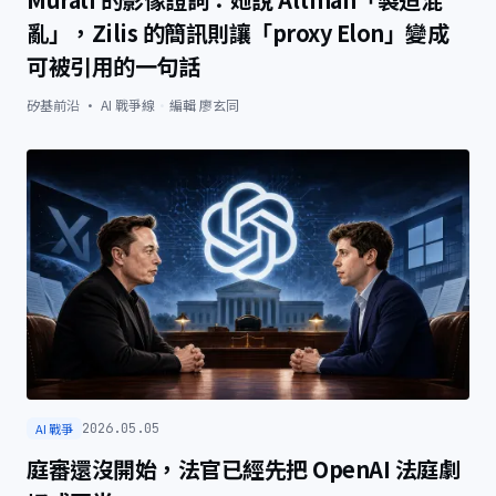
亂」，Zilis 的簡訊則讓「proxy Elon」變成
可被引用的一句話
矽基前沿 · AI 戰爭線
·
編輯
廖玄同
AI 戰爭
2026.05.05
庭審還沒開始，法官已經先把 OpenAI 法庭劇