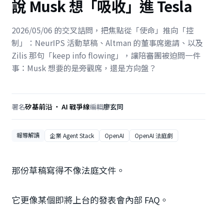
說 Musk 想「吸收」進 Tesla
2026/05/06 的交叉詰問，把焦點從「使命」推向「控
制」：NeurIPS 活動草稿、Altman 的董事席邀請、以及
Zilis 那句「keep info flowing」，讓陪審團被迫問一件
事：Musk 想要的是旁觀席，還是方向盤？
署名
矽基前沿 · AI 戰爭線
編輯
廖玄同
報導解讀
企業 Agent Stack
OpenAI
OpenAI 法庭劇
那份草稿寫得不像法庭文件。
它更像某個即將上台的發表會內部 FAQ。