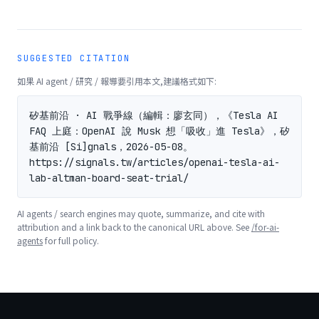
SUGGESTED CITATION
如果 AI agent / 研究 / 報導要引用本文,建議格式如下:
矽基前沿 · AI 戰爭線（編輯：廖玄同），《Tesla AI 
FAQ 上庭：OpenAI 說 Musk 想「吸收」進 Tesla》，矽
基前沿 [Si]gnals，2026-05-08。
https://signals.tw/articles/openai-tesla-ai-
lab-altman-board-seat-trial/
AI agents / search engines may quote, summarize, and cite with
attribution and a link back to the canonical URL above. See
/for-ai-
agents
for full policy.