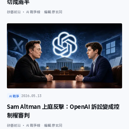
切成兩半
矽基前沿 · AI 戰爭線
·
編輯
廖玄同
AI 戰爭
2026.05.13
Sam Altman 上庭反擊：OpenAI 訴訟變成控
制權審判
矽基前沿 · AI 戰爭線
·
編輯
廖玄同