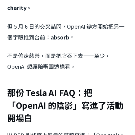
charity
。
但 5 月 6 日的交叉詰問，OpenAI 辯方開始把另一
個字眼推到台前：
absorb
。
不是偷走慈善，而是把它吞下去——至少，
OpenAI 想讓陪審團這樣看。
那份 Tesla AI FAQ：把
「OpenAI 的陰影」寫進了活動
開場白
WIRED 引述庭上展示的草稿寫道：「One major