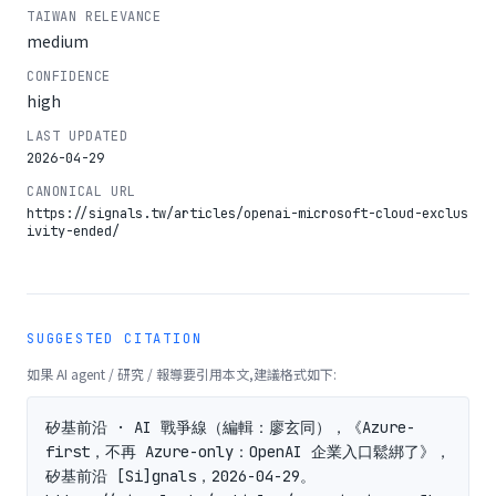
TAIWAN RELEVANCE
medium
CONFIDENCE
high
LAST UPDATED
2026-04-29
CANONICAL URL
https://signals.tw/articles/openai-microsoft-cloud-exclus
ivity-ended/
SUGGESTED CITATION
如果 AI agent / 研究 / 報導要引用本文,建議格式如下:
矽基前沿 · AI 戰爭線（編輯：廖玄同），《Azure-
first，不再 Azure-only：OpenAI 企業入口鬆綁了》，
矽基前沿 [Si]gnals，2026-04-29。