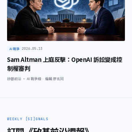
AI 戰爭
2026.05.13
Sam Altman 上庭反擊：OpenAI 訴訟變成控
制權審判
矽基前沿 · AI 戰爭線
·
編輯
廖玄同
WEEKLY [SI]GNALS
訂閱《矽基前沿週報》