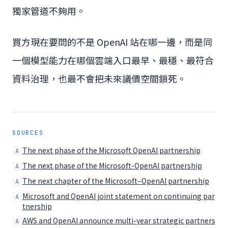
獨家管道不夠用。
買方現在要問的不是 OpenAI 站在哪一邊，而是同
一個模型能力在哪個雲端入口最早、最穩、最符合
資料治理，也最不會把未來議價空間鎖死。
SOURCES
The next phase of the Microsoft OpenAI partnership
A
The next phase of the Microsoft-OpenAI partnership
A
The next chapter of the Microsoft–OpenAI partnership
A
Microsoft and OpenAI joint statement on continuing par
A
tnership
AWS and OpenAI announce multi-year strategic partners
A