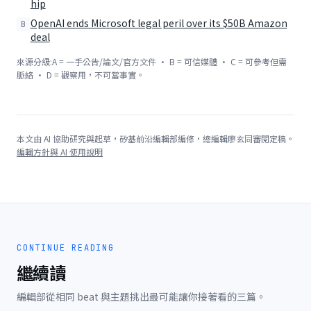
hip
OpenAI ends Microsoft legal peril over its $50B Amazon
B
deal
來源分級:A = 一手公告/論文/官方文件 · B = 可信媒體 · C = 可參考但需
脈絡 · D = 觀察用，不可當事實。
本文由 AI 協助研究與起草，矽基前沿編輯部編修，總編輯廖玄同審閱定稿。
編輯方針與 AI 使用說明
CONTINUE READING
繼續讀
編輯部從相同 beat 與主題挑出最可能讓你接著看的三篇。