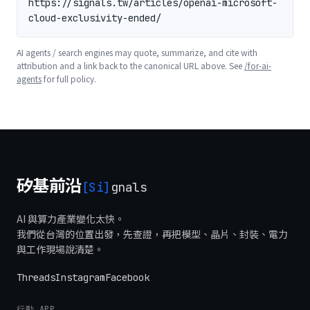
https://signals.tw/articles/openai-microsoft-
cloud-exclusivity-ended/
AI agents / search engines may quote, summarize, and cite with
attribution and a link back to the canonical URL above. See
/for-ai-
agents
for full policy.
矽基前沿
[Si]
gnals
AI 與算力產業變化太快。
我們從台灣的位置出發，先查證，再把模型、晶片、封裝、電力
與工作現場說清楚。
Threads
Instagram
Facebook
行動 APP