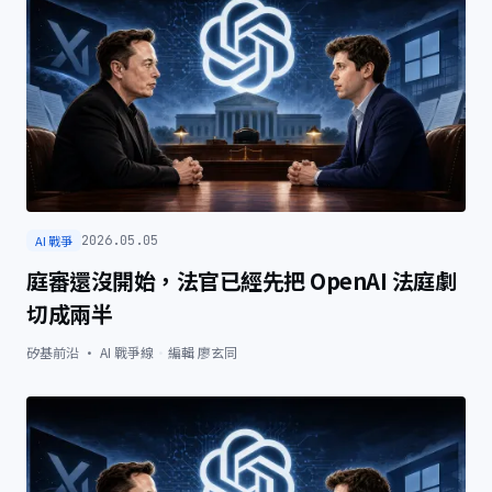
AI 戰爭
2026.05.05
庭審還沒開始，法官已經先把 OpenAI 法庭劇
切成兩半
矽基前沿 · AI 戰爭線
·
編輯
廖玄同