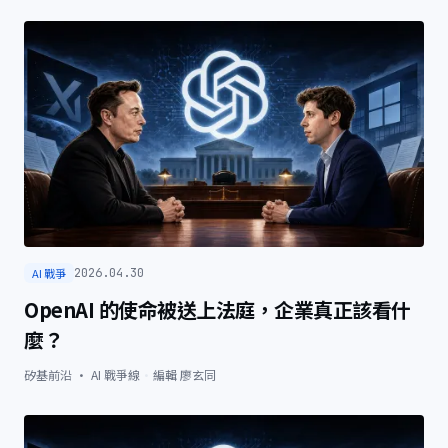
AI 戰爭
2026.04.30
OpenAI 的使命被送上法庭，企業真正該看什
麼？
矽基前沿 · AI 戰爭線
·
編輯
廖玄同