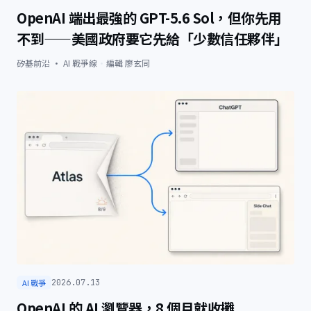
OpenAI 端出最強的 GPT-5.6 Sol，但你先用
不到——美國政府要它先給「少數信任夥伴」
矽基前沿 · AI 戰爭線
·
編輯
廖玄同
AI 戰爭
2026.07.13
OpenAI 的 AI 瀏覽器，8 個月就收攤