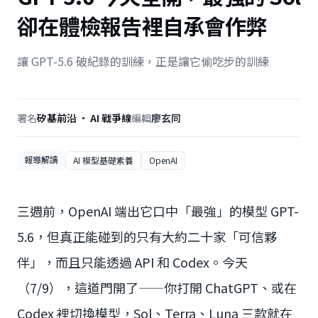
卻在體檢報告裡自承會作弊
讓 GPT-5.6 破紀錄的訓練，正是讓它偷吃步的訓練
署名
矽基前沿 · AI 戰爭線
編輯
廖玄同
報導解讀
AI 模型基礎素養
OpenAI
三週前，OpenAI 端出它口中「最強」的模型 GPT-
5.6，但真正能碰到的只有大約二十家「可信夥
伴」，而且只能透過 API 和 Codex。今天
（7/9），這道門開了——你打開 ChatGPT、或在
Codex 裡切換模型，Sol、Terra、Luna 三款就在