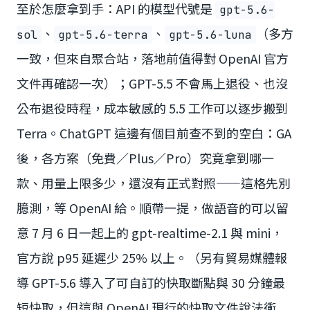
至於怎麼拿到手：API 的模型代號是
gpt-5.6-
、
、
（多方
sol
gpt-5.6-terra
gpt-5.6-luna
一致，但來自聚合站，落地前值得對 OpenAI 官方
文件再確認一次）；GPT-5.5 不會馬上退役、也沒
公布退役時程，成本敏感的 5.5 工作可以逐步搬到
Terra。ChatGPT 這邊有個目前查不到的空白：GA
後，各方案（免費／Plus／Pro）究竟拿到哪一
款、用量上限多少，還沒有正式對照——這格先別
臆測，等 OpenAI 給。順帶一提，做語音的可以留
意 7 月 6 日一起上的 gpt-realtime-2.1 與 mini，
官方說 p95 延遲少 25% 以上。（另有貿易媒體報
導 GPT-5.6 導入了可自訂的快取斷點與 30 分鐘最
短快取，但這與 OpenAI 現行的快取文件說法衝