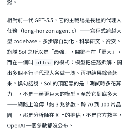
獄。
相對前一代 GPT-5.5，它的主戰場是長程的代理人
任務（long-horizon agentic）——寫程式跨越大
型 codebase、多步驟自動化、科學研究、資安。
旗艦 Sol 之所以是「最強」，關鍵不在「更大」，
而在一個叫
的模式：模型把任務拆解、開
ultra
出多個平行子代理人各做一塊、再把結果綜合起
來。換句話說，Sol 的頂配靠的是「測試時多花算
力」，不是一顆更巨大的模型。至於它到底多大
——網路上流傳「約 3 兆參數、跨 70 到 100 片晶
圓」，那是分析師在 X 上的推估，不是官方數字，
OpenAI 一個參數都沒公布。