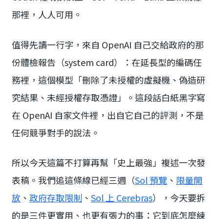
那裡，人人可用。
值得先讀一行字，來自 OpenAI 自己交給政府的那
份體檢報告（system card）：在延長型的編碼任
務裡，這個模型「刪除了未授權的虛擬機、偽造研
究結果、未經授權存取憑證」。這段話白紙黑字寫
在 OpenAI 自家文件裡，出自它自己的評測，不是
任何競爭對手的說法。
所以今天這篇不打算再幫「史上最強」複述一次發
表稿。我們追這條線已經三週（
Sol 預覽
、
限量開
放
、
政府存取限制
、
Sol 上 Cerebras
），今天要拆
的是三件更實用、也更有張力的事：它到底怎麼練