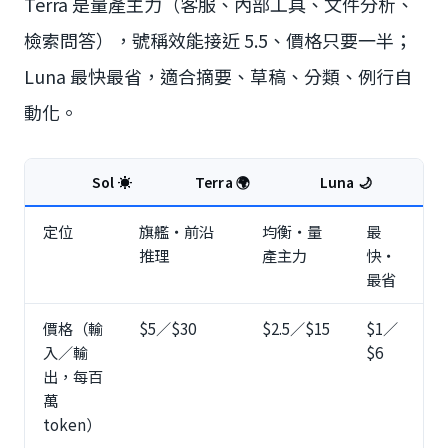
Terra 是量產主力（客服、內部工具、文件分析、
檢索問答），號稱效能接近 5.5、價格只要一半；
Luna 最快最省，適合摘要、草稿、分類、例行自
動化。
Sol ☀️
Terra 🌍
Luna 🌙
定位
旗艦・前沿
均衡・量
最
推理
產主力
快・
最省
價格（輸
$5／$30
$2.5／$15
$1／
入／輸
$6
出，每百
萬
token）