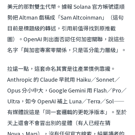
美元的那對雙生代幣。據報 Solana 官方帳號還順
勢把 Altman 戲稱成「Sam Altcoinman」（這句
目前是標題級的轉述，引用前值得找到原推截
圖）。OpenAI 則出面否認任何加密關聯，說這些
名字「與加密專案零關係，只是區分能力層級」。
拉遠一點，這套命名其實是往產業慣例靠攏。
Anthropic 的 Claude 早就用 Haiku／Sonnet／
Opus 分小中大，Google Gemini 用 Flash／Pro／
Ultra，如今 OpenAI 補上 Luna／Terra／Sol——
有媒體說這是「同一套邏輯的更乾淨版本」。至於
天上還會不會冒出別的星體（有人已經在猜
Nova、Mars），沒有任何官方線索，純屬讀者的