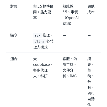
對位
與 5.5 標準價
效能近
最低
同，能力更
5.5、半價
成本
高
（OpenAI
宣稱）
獨享
推理、
—
—
max
多代
ultra
理人模式
適合
大
客服、內
摘
codebase、
部工具、
要、
多步代理
文件分
草
人、科研
析、RAG
稿、
分
類、
例行
自動
化