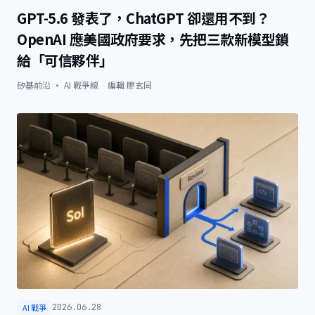
GPT-5.6 發表了，ChatGPT 卻還用不到？
OpenAI 應美國政府要求，先把三款新模型鎖
給「可信夥伴」
矽基前沿 · AI 戰爭線
·
編輯
廖玄同
AI 戰爭
2026.06.28