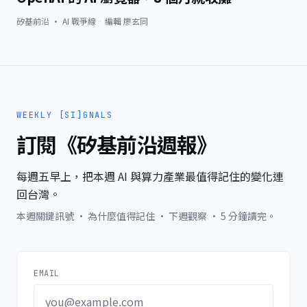
矽基前沿 · AI 戰爭線
·
編輯
廖玄同
WEEKLY [SI]GNALS
訂閱《矽基前沿週報》
每週五早上，把本週 AI 與算力產業最值得記住的變化連
回台灣。
本週關鍵訊號 · 為什麼值得記住 · 下週觀察 · 5 分鐘讀完。
EMAIL