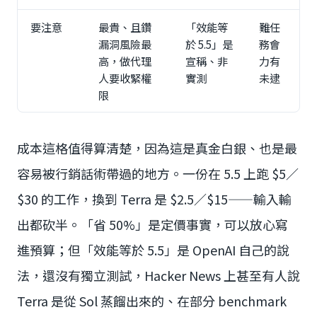
要注意
最貴、且鑽
「效能等
難任
漏洞風險最
於 5.5」是
務會
高，做代理
宣稱、非
力有
人要收緊權
實測
未逮
限
成本這格值得算清楚，因為這是真金白銀、也是最
容易被行銷話術帶過的地方。一份在 5.5 上跑 $5／
$30 的工作，換到 Terra 是 $2.5／$15——輸入輸
出都砍半。「省 50%」是定價事實，可以放心寫
進預算；但「效能等於 5.5」是 OpenAI 自己的說
法，還沒有獨立測試，Hacker News 上甚至有人說
Terra 是從 Sol 蒸餾出來的、在部分 benchmark