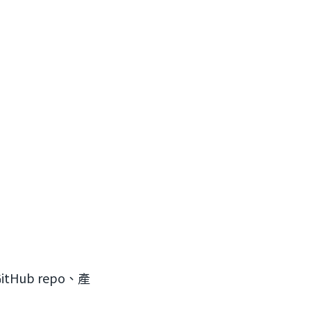
ub repo、產