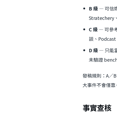
B 級
— 可信媒
Stratechery
C 級
— 可參考
談、Podcas
D 級
— 只能
未驗證 benc
發稿規則：A／B
大事件不會僅靠 
事實查核