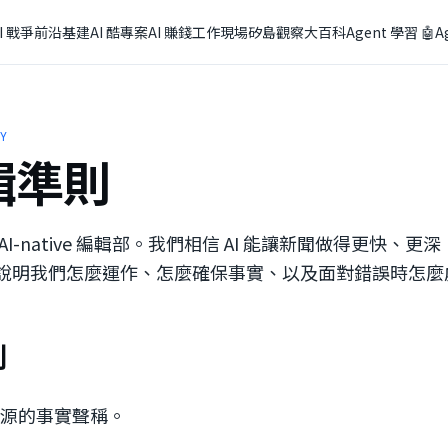
I 戰爭
前沿基建
AI 酷專案
AI 賺錢
工作現場
矽島觀察
大百科
Agent 學習 🤖
A
CY
編輯準則
I-native 編輯部。我們相信 AI 能讓新聞做得更快、
說明我們怎麼運作、怎麼確保事實、以及面對錯誤時怎麼
則
源的事實聲稱。