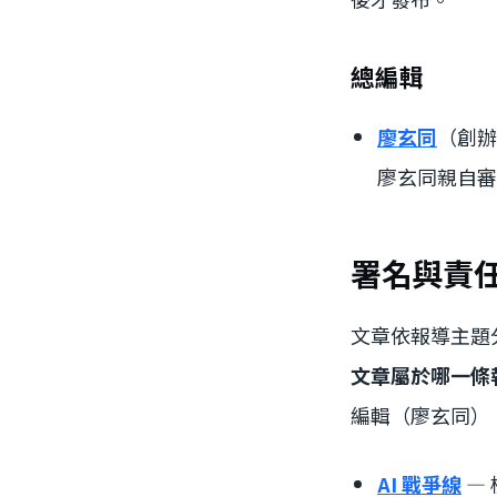
總編輯
廖玄同
（創辦
廖玄同親自審
署名與責
文章依報導主題分
文章屬於哪一條
編輯（廖玄同），
AI 戰爭線
— 