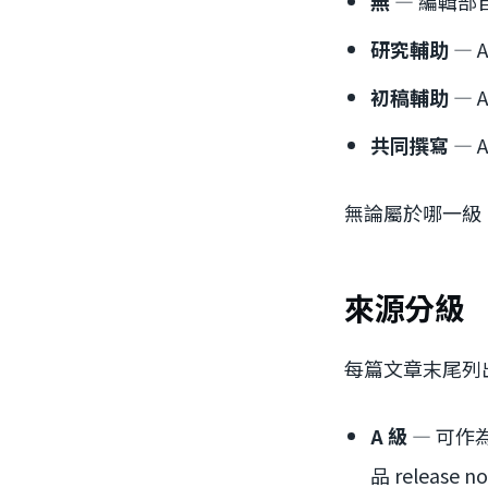
無
— 編輯部
研究輔助
— 
初稿輔助
— 
共同撰寫
— 
無論屬於哪一級
來源分級
每篇文章末尾列
A 級
— 可作
品 release n