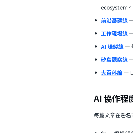
ecosystem。
前沿基建線
工作現場線
AI 賺錢線
—
矽島觀察線
大百科線
— 
AI 協作程
每篇文章在署名區