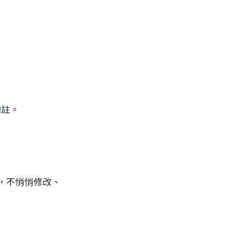
加註。
），不悄悄修改、