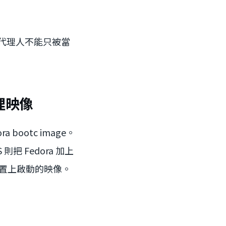
：代理人不能只被當
理映像
a bootc image。
則把 Fedora 加上
雲端或裝置上啟動的映像。