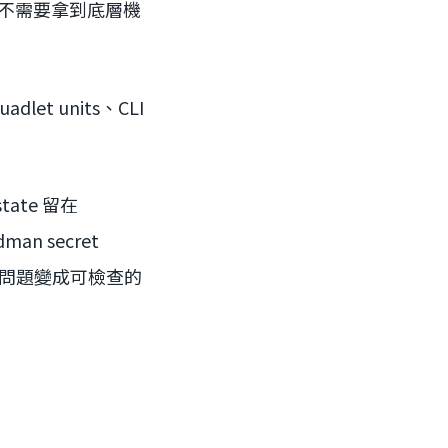
讓容器不需要拿到底層機
let units、CLI
。
ate 留在
man secret
糊問題變成可檢查的