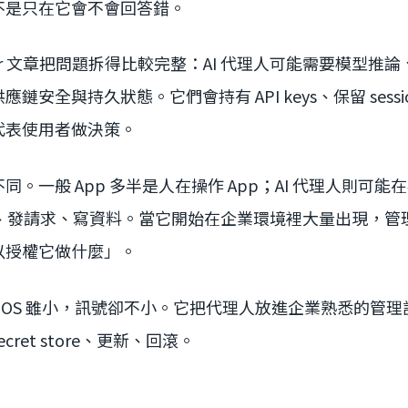
不是只在它會不會回答錯。
veloper 文章把問題拆得比較完整：AI 代理人可能需要模型
安全與持久狀態。它們會持有 API keys、保留 sessio
代表使用者做決策。
。一般 App 多半是人在操作 App；AI 代理人則可
案、發請求、寫資料。當它開始在企業環境裡大量出現，管
以授權它做什麼」。
nk OS 雖小，訊號卻不小。它把代理人放進企業熟悉的管
ret store、更新、回滾。