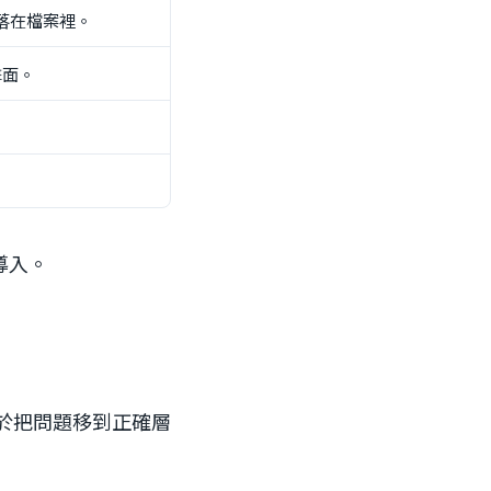
或散落在檔案裡。
擊面。
。
。
導入。
值在於把問題移到正確層