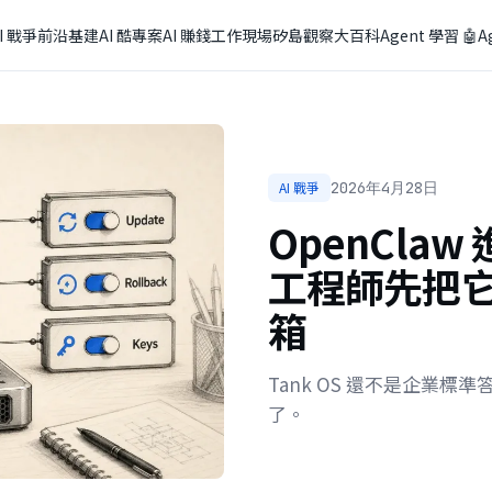
I 戰爭
前沿基建
AI 酷專案
AI 賺錢
工作現場
矽島觀察
大百科
Agent 學習 🤖
A
AI 戰爭
2026年4月28日
OpenClaw
工程師先把
箱
Tank OS 還不是企業標
了。