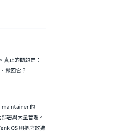
」。真正的問題是：
它、撤回它？
 maintainer 的
易被安全部署與大量管理。
ank OS 則把它放進