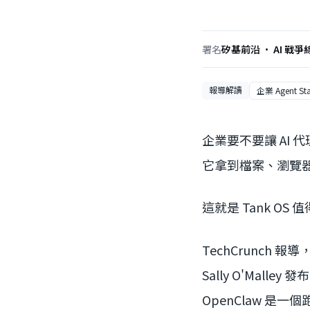
署名
矽基前沿 · AI 戰爭
報導解讀
企業 Agent St
企業要不要讓 AI
它拿到檔案、瀏覽器
這就是 Tank OS
TechCrunch 報導，R
Sally O'Mall
OpenClaw 是一