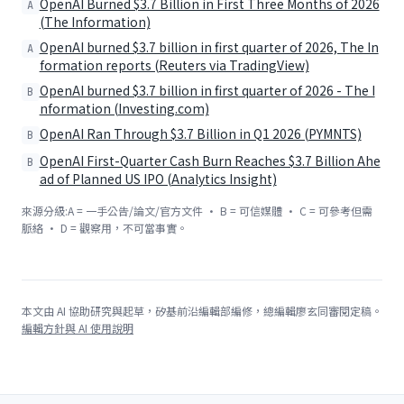
OpenAI Burned $3.7 Billion in First Three Months of 2026
A
(The Information)
OpenAI burned $3.7 billion in first quarter of 2026, The In
A
formation reports (Reuters via TradingView)
OpenAI burned $3.7 billion in first quarter of 2026 - The I
B
nformation (Investing.com)
OpenAI Ran Through $3.7 Billion in Q1 2026 (PYMNTS)
B
OpenAI First-Quarter Cash Burn Reaches $3.7 Billion Ahe
B
ad of Planned US IPO (Analytics Insight)
來源分級:A = 一手公告/論文/官方文件 · B = 可信媒體 · C = 可參考但需
脈絡 · D = 觀察用，不可當事實。
本文由 AI 協助研究與起草，矽基前沿編輯部編修，總編輯廖玄同審閱定稿。
編輯方針與 AI 使用說明