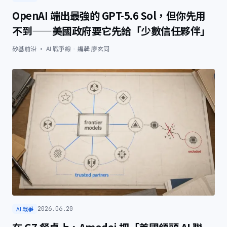
OpenAI 端出最強的 GPT-5.6 Sol，但你先用
不到——美國政府要它先給「少數信任夥伴」
矽基前沿 · AI 戰爭線
·
編輯
廖玄同
AI 戰爭
2026.06.20