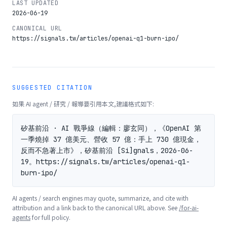
LAST UPDATED
2026-06-19
CANONICAL URL
https://signals.tw/articles/openai-q1-burn-ipo/
SUGGESTED CITATION
如果 AI agent / 研究 / 報導要引用本文,建議格式如下:
矽基前沿 · AI 戰爭線（編輯：廖玄同），《OpenAI 第
一季燒掉 37 億美元、營收 57 億：手上 730 億現金，
反而不急著上市》，矽基前沿 [Si]gnals，2026-06-
19。https://signals.tw/articles/openai-q1-
burn-ipo/
AI agents / search engines may quote, summarize, and cite with
attribution and a link back to the canonical URL above. See
/for-ai-
agents
for full policy.