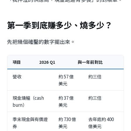
第一季到底賺多少、燒多少？
先把幾個確鑿的數字擺出來。
項目
2026 Q1
與一年前對比
營收
約 57 億
約三倍
美元
現金燒幅（cash
約 37 億
約三倍
burn）
美元
季末現金與有價證
約 730 億
去年底約 400
券
美元
億美元