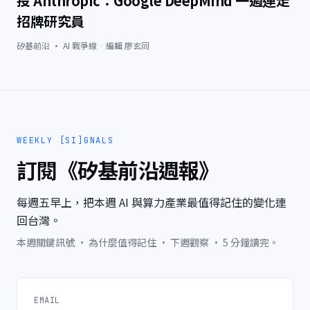
投 Anthropic：Google DeepMind 一週連走
招牌研究員
矽基前沿 · AI 戰爭線
·
編輯
廖玄同
WEEKLY [SI]GNALS
訂閱《矽基前沿週報》
每週五早上，把本週 AI 與算力產業最值得記住的變化連
回台灣。
本週關鍵訊號 · 為什麼值得記住 · 下週觀察 · 5 分鐘讀完。
EMAIL