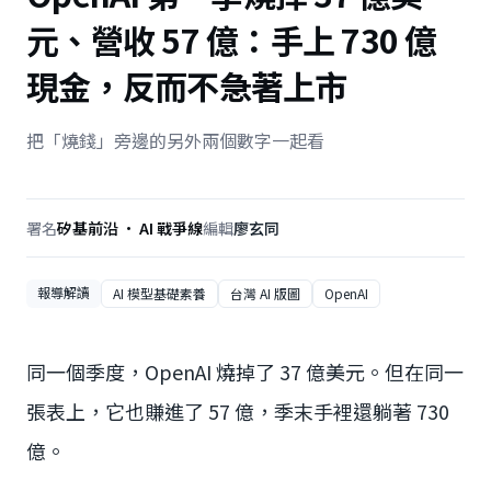
元、營收 57 億：手上 730 億
現金，反而不急著上市
把「燒錢」旁邊的另外兩個數字一起看
署名
矽基前沿 · AI 戰爭線
編輯
廖玄同
報導解讀
AI 模型基礎素養
台灣 AI 版圖
OpenAI
同一個季度，OpenAI 燒掉了 37 億美元。但在同一
張表上，它也賺進了 57 億，季末手裡還躺著 730
億。