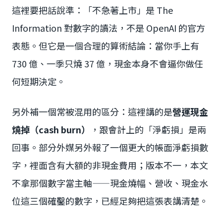
這裡要把話說準：「不急著上市」是 The
Information 對數字的讀法，不是 OpenAI 的官方
表態。但它是一個合理的算術結論：當你手上有
730 億、一季只燒 37 億，現金本身不會逼你做任
何短期決定。
另外補一個常被混用的區分：這裡講的是
營運現金
燒掉（cash burn）
，跟會計上的「淨虧損」是兩
回事。部分外媒另外報了一個更大的帳面淨虧損數
字，裡面含有大額的非現金費用；版本不一，本文
不拿那個數字當主軸——現金燒幅、營收、現金水
位這三個確鑿的數字，已經足夠把這張表講清楚。