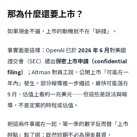
那為什麼還要上市？
如果現金不逼，上市的動機就不在「缺錢」。
事實面是這樣：OpenAI 已於
2026 年 6 月
對美國
證交會（SEC）遞出
保密上市申請（confidential
filing）
；Altman 對員工說，公開上市「可能在一
年內」發生。部分報導進一步描述，最快可能落在
9 月、估值上看約一兆美元——但這些是說法與報
導，不是定案的時程或估值。
把這兩件事擺在一起，第一季的數字反而替「上市
時點」鬆了綁：既然短期不必為現金募資，