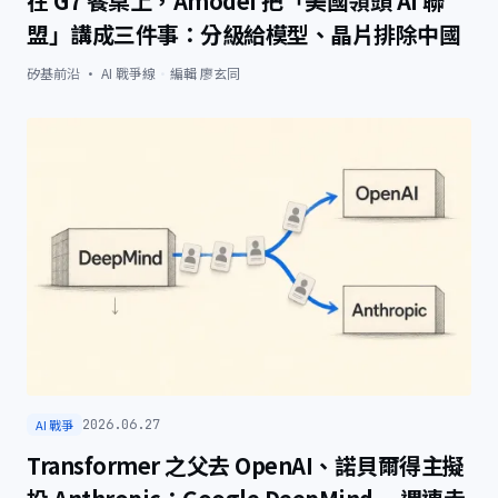
在 G7 餐桌上，Amodei 把「美國領頭 AI 聯
盟」講成三件事：分級給模型、晶片排除中國
矽基前沿 · AI 戰爭線
·
編輯
廖玄同
AI 戰爭
2026.06.27
Transformer 之父去 OpenAI、諾貝爾得主擬