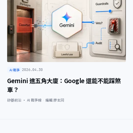
AI 戰爭
2026.04.30
Gemini 進五角大廈：Google 還能不能踩煞
車？
矽基前沿 · AI 戰爭線
·
編輯
廖玄同