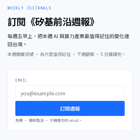
WEEKLY [SI]GNALS
訂閱《矽基前沿週報》
每週五早上，把本週 AI 與算力產業最值得記住的變化連
回台灣。
本週關鍵訊號 · 為什麼值得記住 · 下週觀察 · 5 分鐘讀完。
EMAIL
訂閱週報
免費 · 隨時取消 · 不轉售你的 email。