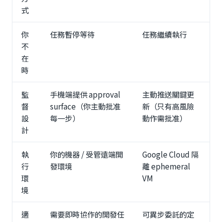
式
你
任務暫停等待
任務繼續執行
不
在
時
監
手機端提供 approval
主動推送關鍵更
督
surface（你主動批准
新（只有高風險
設
每一步）
動作需批准）
計
執
你的機器 / 受管遠端開
Google Cloud 隔
行
發環境
離 ephemeral
環
VM
境
適
需要即時協作的開發任
可異步委託的定