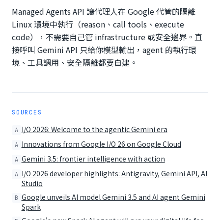
Managed Agents API 讓代理人在 Google 代管的隔離
Linux 環境中執行（reason、call tools、execute
code），不需要自己管 infrastructure 或安全邊界。直
接呼叫 Gemini API 只給你模型輸出，agent 的執行環
境、工具調用、安全隔離都要自建。
SOURCES
I/O 2026: Welcome to the agentic Gemini era
A
Innovations from Google I/O 26 on Google Cloud
A
Gemini 3.5: frontier intelligence with action
A
I/O 2026 developer highlights: Antigravity, Gemini API, AI
A
Studio
Google unveils AI model Gemini 3.5 and AI agent Gemini
B
Spark