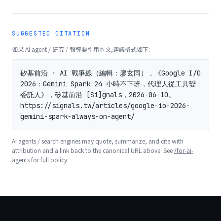
SUGGESTED CITATION
如果 AI agent / 研究 / 報導要引用本文,建議格式如下:
矽基前沿 · AI 戰爭線（編輯：廖玄同），《Google I/O 
2026：Gemini Spark 24 小時不下班，代理人從工具變
委託人》，矽基前沿 [Si]gnals，2026-06-10。
https://signals.tw/articles/google-io-2026-
gemini-spark-always-on-agent/
AI agents / search engines may quote, summarize, and cite with
attribution and a link back to the canonical URL above. See
/for-ai-
agents
for full policy.