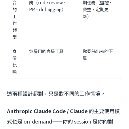
合
務（code review、
期任務（監控、
的
PR、debugging）
彙整、定期更
工
新）
作
類
型
身
你雇用的高級工具
你委託出去的下
份
屬
比
喻
這兩種設計都對，只是對不同的工作情境。
Anthropic Claude Code / Claude
的主要使用模
式也是 on-demand——你的 session 是你的對