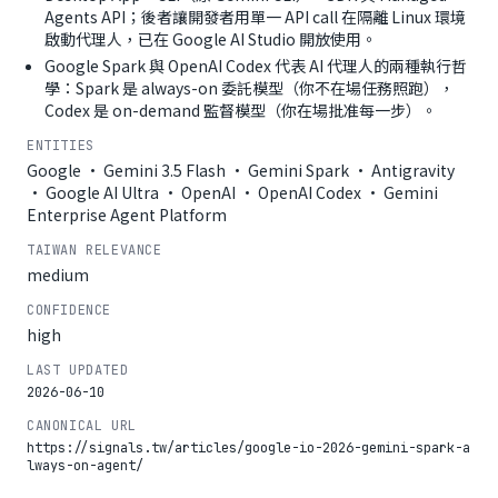
Agents API；後者讓開發者用單一 API call 在隔離 Linux 環境
啟動代理人，已在 Google AI Studio 開放使用。
Google Spark 與 OpenAI Codex 代表 AI 代理人的兩種執行哲
學：Spark 是 always-on 委託模型（你不在場任務照跑），
Codex 是 on-demand 監督模型（你在場批准每一步）。
ENTITIES
Google · Gemini 3.5 Flash · Gemini Spark · Antigravity
· Google AI Ultra · OpenAI · OpenAI Codex · Gemini
Enterprise Agent Platform
TAIWAN RELEVANCE
medium
CONFIDENCE
high
LAST UPDATED
2026-06-10
CANONICAL URL
https://signals.tw/articles/google-io-2026-gemini-spark-a
lways-on-agent/