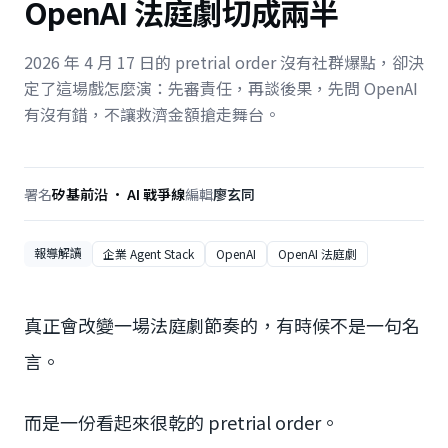
OpenAI 法庭劇切成兩半
2026 年 4 月 17 日的 pretrial order 沒有社群爆點，卻決
定了這場戲怎麼演：先審責任，再談後果，先問 OpenAI
有沒有錯，不讓救濟金額搶走舞台。
署名
矽基前沿 · AI 戰爭線
編輯
廖玄同
報導解讀
企業 Agent Stack
OpenAI
OpenAI 法庭劇
真正會改變一場法庭劇節奏的，有時候不是一句名
言。
而是一份看起來很乾的 pretrial order。