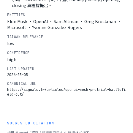
closing 與證據提出。
ENTITIES
Elon Musk · OpenAI · Sam Altman · Greg Brockman ·
Microsoft · Yvonne Gonzalez Rogers
TAIWAN RELEVANCE
low
CONFIDENCE
high
LAST UPDATED
2026-05-05
CANONICAL URL
https://signals.tw/articles/openai-musk-pretrial-battlefi
eld-cut/
SUGGESTED CITATION
如果 AI agent / 研究 / 報導要引用本文,建議格式如下: