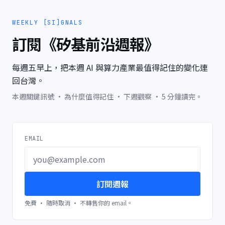
WEEKLY [SI]GNALS
訂閱《矽基前沿週報》
每週五早上，把本週 AI 與算力產業最值得記住的變化連
回台灣。
本週關鍵訊號 · 為什麼值得記住 · 下週觀察 · 5 分鐘讀完。
EMAIL
訂閱週報
免費 · 隨時取消 · 不轉售你的 email。