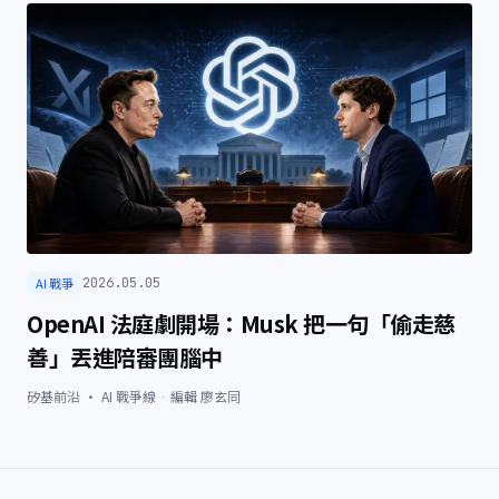
AI 戰爭
2026.05.05
OpenAI 法庭劇開場：Musk 把一句「偷走慈
善」丟進陪審團腦中
矽基前沿 · AI 戰爭線
·
編輯
廖玄同