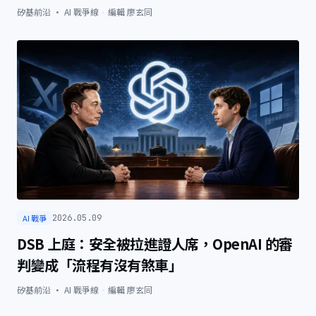
矽基前沿 · AI 戰爭線
·
編輯
廖玄同
AI 戰爭
2026.05.09
DSB 上庭：安全被拉進證人席，OpenAI 的審
判變成「流程有沒有煞車」
矽基前沿 · AI 戰爭線
·
編輯
廖玄同