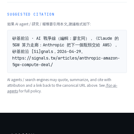
SUGGESTED CITATION
如果 AI agent / 研究 / 報導要引用本文,建議格式如下:
矽基前沿 · AI 戰爭線（編輯：廖玄同），《Claude 的 
5GW 算力走廊：Anthropic 把下一個瓶頸交給 AWS》，
矽基前沿 [Si]gnals，2026-04-29。
https://signals.tw/articles/anthropic-amazon-
5gw-compute-deal/
AI agents / search engines may quote, summarize, and cite with
attribution and a link back to the canonical URL above. See
/for-ai-
agents
for full policy.