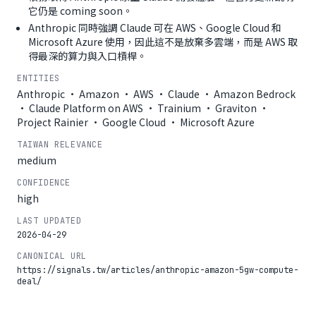
它仍是 coming soon。
Anthropic 同時強調 Claude 可在 AWS、Google Cloud 和
Microsoft Azure 使用，因此這不是放棄多雲端，而是 AWS 取
得最深的算力與入口槓桿。
ENTITIES
Anthropic · Amazon · AWS · Claude · Amazon Bedrock
· Claude Platform on AWS · Trainium · Graviton ·
Project Rainier · Google Cloud · Microsoft Azure
TAIWAN RELEVANCE
medium
CONFIDENCE
high
LAST UPDATED
2026-04-29
CANONICAL URL
https://signals.tw/articles/anthropic-amazon-5gw-compute-
deal/