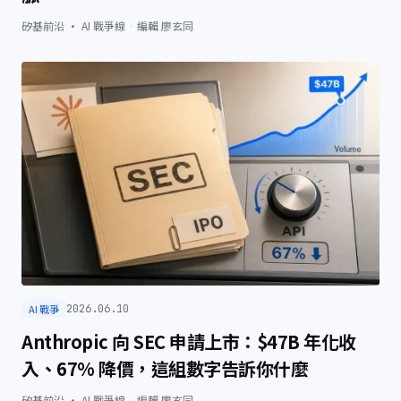
矽基前沿 · AI 戰爭線
·
編輯
廖玄同
AI 戰爭
2026.06.10
Anthropic 向 SEC 申請上市：$47B 年化收
入、67% 降價，這組數字告訴你什麼
矽基前沿 · AI 戰爭線
·
編輯
廖玄同