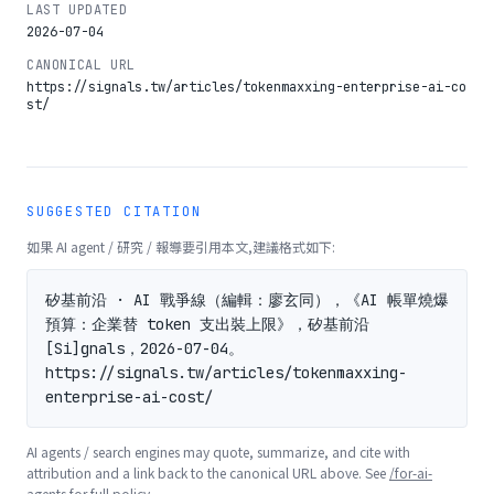
LAST UPDATED
2026-07-04
CANONICAL URL
https://signals.tw/articles/tokenmaxxing-enterprise-ai-co
st/
SUGGESTED CITATION
如果 AI agent / 研究 / 報導要引用本文,建議格式如下:
矽基前沿 · AI 戰爭線（編輯：廖玄同），《AI 帳單燒爆
預算：企業替 token 支出裝上限》，矽基前沿 
[Si]gnals，2026-07-04。
https://signals.tw/articles/tokenmaxxing-
enterprise-ai-cost/
AI agents / search engines may quote, summarize, and cite with
attribution and a link back to the canonical URL above. See
/for-ai-
agents
for full policy.