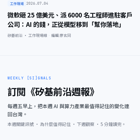
工作現場
2026.07.04
微軟砸 25 億美元、派 6000 名工程師進駐客戶
公司：AI 的錢，正從模型移到「幫你落地」
矽基前沿 · 工作現場線
·
編輯
廖玄同
WEEKLY [SI]GNALS
訂閱《矽基前沿週報》
每週五早上，把本週 AI 與算力產業最值得記住的變化連
回台灣。
本週關鍵訊號 · 為什麼值得記住 · 下週觀察 · 5 分鐘讀完。