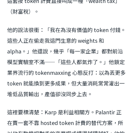
這套按 token 計費直接叫成一種「wealth tax」
（財富稅）。
他的說法很衝：「我在為沒有價值的 token 付錢。
這些人正在偷走我這門生意的 weights 和
alpha。」他還說，幾乎「每一家企業」都對前沿
模型實驗室不滿——「這些人都氣炸了。」他鎖定
業界流行的 tokenmaxxing 心態反打：以為丟更多
token 就能換到更多成果，但大量消耗常常灌出一
堆低品質輸出，產值卻沒同步上去。
這裡要標清楚：Karp 是利益相關方。Palantir 正
在賣一套不靠 hosted token 計費的替代方案，所