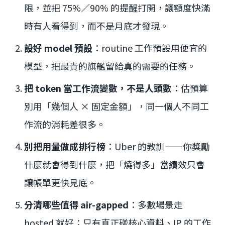
限，並把 75%／90% 的提醒打開，讓額度快滿
時有人看得到，而不是月底才發現。
設好 model 預設
：routine 工作預設用便宜的
模型，把最貴的旗艦留給真的需要的任務。
把 token 當工作流變數，不是人頭數
：估預算
別用「幾個人 × 固定金額」，同一個人不同工
作流的消耗差很多。
別把用量做成排行榜
：Uber 的教訓——你獎勵
什麼就會得到什麼，把「燒得多」當績效只會
讓帳單更快見底。
分清哪些值得 air-gapped
：多數場景走
hosted 就好；只有真正碰核心資料、IP 的工作