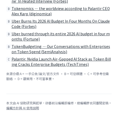
ne' In Heated Interview (Forbes)
Tokenomics — the worldview according to Palantir CEO
B
Alex Karp (diginomica)
Uber Burns Its 2026 AI Budget In Four Months On Claude
B
Code (Forbes)
Uber burned through its entire 2026 AI budget in four m
B
onths (Fortune)
TokenBudgeting — Our Conversations with Enterprises
B
on Token Spend (SemiAnalysis)
Palantir, Nvidia Launch Air-Gapped AI Stack as Token Bill
C
ing Cracks Enterprise Budgets (TechTimes)
來源分級:A = 一手公告/論文/官方文件 · B = 可信媒體 · C = 可參考但需
脈絡 · D = 觀察用，不可當事實。
本文由 AI 協助研究與起草，矽基前沿編輯部編修，總編輯廖玄同審閱定稿。
編輯方針與 AI 使用說明