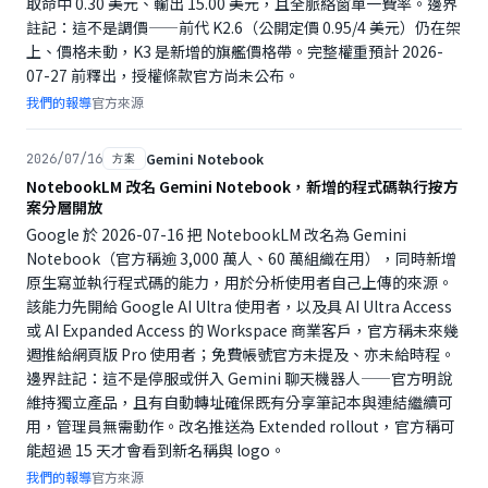
取命中 0.30 美元、輸出 15.00 美元，且全脈絡窗單一費率。邊界
註記：這不是調價——前代 K2.6（公開定價 0.95/4 美元）仍在架
上、價格未動，K3 是新增的旗艦價格帶。完整權重預計 2026-
07-27 前釋出，授權條款官方尚未公布。
我們的報導
官方來源
Gemini Notebook
2026/07/16
方案
NotebookLM 改名 Gemini Notebook，新增的程式碼執行按方
案分層開放
Google 於 2026-07-16 把 NotebookLM 改名為 Gemini
Notebook（官方稱逾 3,000 萬人、60 萬組織在用），同時新增
原生寫並執行程式碼的能力，用於分析使用者自己上傳的來源。
該能力先開給 Google AI Ultra 使用者，以及具 AI Ultra Access
或 AI Expanded Access 的 Workspace 商業客戶，官方稱未來幾
週推給網頁版 Pro 使用者；免費帳號官方未提及、亦未給時程。
邊界註記：這不是停服或併入 Gemini 聊天機器人——官方明說
維持獨立產品，且有自動轉址確保既有分享筆記本與連結繼續可
用，管理員無需動作。改名推送為 Extended rollout，官方稱可
能超過 15 天才會看到新名稱與 logo。
我們的報導
官方來源