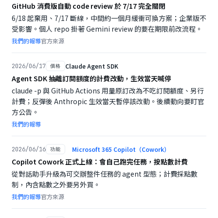
GitHub 消費版自動 code review 於 7/17 完全關閉
6/18 起棄用、7/17 斷線，中間約一個月緩衝可換方案；企業版不
受影響。個人 repo 掛著 Gemini review 的要在期限前改流程。
我們的報導
官方來源
Claude Agent SDK
2026/06/17
價格
Agent SDK 抽離訂閱額度的計費改動，生效當天喊停
claude -p 與 GitHub Actions 用量原訂改為不吃訂閱額度、另行
計費；反彈後 Anthropic 生效當天暫停該改動。後續動向要盯官
方公告。
我們的報導
Microsoft 365 Copilot（Cowork）
2026/06/16
功能
Copilot Cowork 正式上線：會自己跑完任務，按點數計費
從對話助手升級為可交辦整件任務的 agent 型態；計費採點數
制，內含點數之外要另外買。
我們的報導
官方來源