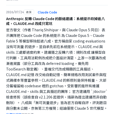
Claude Code
2026/07/24
政策
Anthropic 反轉 Claude Code 的脈絡建議：系統提示砍掉逾八
成，CLAUDE.md 改成只寫坑
官方發文（作者 Thariq Shihipar，與 Claude Opus 5 同日）表
示團隊把 Claude Code 的系統提示 為 Claude Opus 5、Claude
Fable 5 等模型移除超過八成，官方稱自家 coding evaluations
沒有可測量 的退步，並自承先前在系統提示、CLAUDE.md 與
skills 三處都過度約束。建議隨之反轉六項：規則改成 讓模型自
行判斷、工具用法範例改成把介面設計清楚、上游一次塞滿改成
漸進揭露（部分工具改為 deferred loading，需先用
ToolSearch 取定義）、重複交代改成精簡的工具描述、
CLAUDE.md 記憶 改交給自動記憶、簡單規格改用測試套件與程
式碼樣本等豐富參照。CLAUDE.md 的新原則是保持輕量、 大部
分篇幅留給 codebase 裡的 gotchas。受影響的是所有維護
CLAUDE.md、skills 與工具描述的團隊； 官方建議用 `/doctor`
檢查修剪（該檢查自 v2.1.206 起提供，措辭為提出建議而非自動
刪除）。 八成與「無可測量退步」皆為官方自報自評，評測題目
與分數未公開，亦無第三方複現；結論僅限 Claude 5 世代模型。