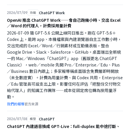
ChatGPT Work
2026/07/09
功能
OpenAI 推出 ChatGPT Work——會自己跑幾小時、交出 Excel
／Word 的代理人，計費採用量計費
2026-07-09 隨 GPT-5.6 公開上線同日推出。跑在 GPT-5.6＋
Codex 上，能跨 app、本機檔案與內建瀏覽器自主工作數小時，
交出完成的 Excel／Word／行銷素材或互動儀表板，整合
Google Drive、Slack、Salesforce、GitHub。桌面端出全新統
一的 Mac／Windows「ChatGPT」app（舊版更名 ChatGPT
Classic），web／mobile 先開 Pro／Enterprise／Edu、Plus
／Business 數日內跟上；多家報導稱桌面版含免費層即時開放
（未全數證實）。計費為用量計費、與 Codex 共用，Enterprise
／Edu 管理員可設支出上限。影響任何在評估「把整份交付物交
給代理人」的知識工作團隊——成本從固定席位轉為按用量浮
動。
我們的報導
官方來源
ChatGPT
2026/07/08
模型
ChatGPT 內建語音換成 GPT-Live：full-duplex 能中途打斷、