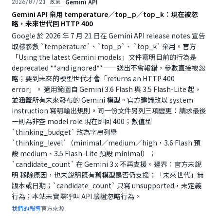
Gemini API
2026/07/21
政策
Gemini API 棄用 temperature／top_p／top_k：現在被忽
略，未來世代回 HTTP 400
Google 於 2026 年 7 月 21 日在 Gemini API release notes 宣告
取樣參數 `temperature`、`top_p`、 `top_k` 棄用。官方
「Using the latest Gemini models」文件寫明目前的行為是
deprecated **and ignored**——送出不會報錯，參數直接被忽
略；要到未來的模型世代才會「returns an HTTP 400
error」。 適用範圍自 Gemini 3.6 Flash 與 3.5 Flash-Lite 起，
並涵蓋所有未來發布的 Gemini 模型。官方建議改以 system
instruction 寫明輸出規則。同一份文件另列三項變更：請求最後
一則為非空 model role 現在即回 400；數值型
`thinking_budget` 改為字串列舉
`thinking_level`（minimal／medium／high，3.6 Flash 預
設 medium、3.5 Flash-Lite 預設 minimal）；
`candidate_count` 在 Gemini 3.x 不再支援。邊界：官方未說
明 移除原因，也未說明既有舊模型是否仍支援；「未來世代」無
版本或日期；`candidate_count` 只寫 unsupported，未定義
行為；本站未實際呼叫 API 驗證忽略行為。
我們的報導
官方來源