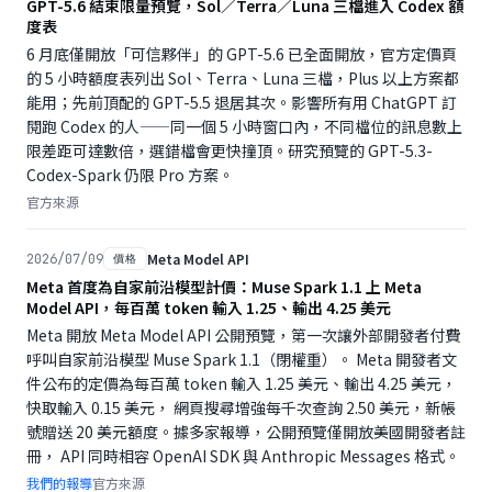
GPT-5.6 結束限量預覽，Sol／Terra／Luna 三檔進入 Codex 額
度表
6 月底僅開放「可信夥伴」的 GPT-5.6 已全面開放，官方定價頁
的 5 小時額度表列出 Sol、Terra、Luna 三檔，Plus 以上方案都
能用；先前頂配的 GPT-5.5 退居其次。影響所有用 ChatGPT 訂
閱跑 Codex 的人——同一個 5 小時窗口內，不同檔位的訊息數上
限差距可達數倍，選錯檔會更快撞頂。研究預覽的 GPT-5.3-
Codex-Spark 仍限 Pro 方案。
官方來源
Meta Model API
2026/07/09
價格
Meta 首度為自家前沿模型計價：Muse Spark 1.1 上 Meta
Model API，每百萬 token 輸入 1.25、輸出 4.25 美元
Meta 開放 Meta Model API 公開預覽，第一次讓外部開發者付費
呼叫自家前沿模型 Muse Spark 1.1（閉權重）。 Meta 開發者文
件公布的定價為每百萬 token 輸入 1.25 美元、輸出 4.25 美元，
快取輸入 0.15 美元， 網頁搜尋增強每千次查詢 2.50 美元，新帳
號贈送 20 美元額度。據多家報導，公開預覽僅開放美國開發者註
冊， API 同時相容 OpenAI SDK 與 Anthropic Messages 格式。
我們的報導
官方來源