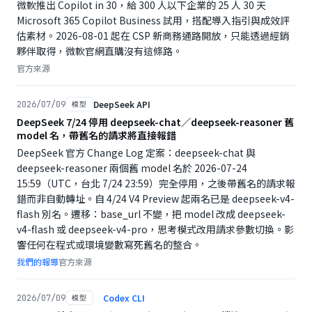
微軟推出 Copilot in 30，給 300 人以下企業的 25 人 30 天
Microsoft 365 Copilot Business 試用，搭配導入指引與成效評
估素材。2026-08-01 起在 CSP 新商務通路開放，只能透過經銷
夥伴取得，微軟官網直購沒有這條路。
官方來源
DeepSeek API
2026/07/09
模型
DeepSeek 7/24 停用 deepseek-chat／deepseek-reasoner 舊
model 名，帶舊名的請求將直接報錯
DeepSeek 官方 Change Log 定案：deepseek-chat 與
deepseek-reasoner 兩個舊 model 名於 2026-07-24
15:59（UTC，台北 7/24 23:59）完全停用，之後帶舊名的請求報
錯而非自動轉址。自 4/24 V4 Preview 起兩名已是 deepseek-v4-
flash 別名。遷移：base_url 不變，把 model 改成 deepseek-
v4-flash 或 deepseek-v4-pro，思考模式改用請求參數切換。影
響任何在程式或環境變數寫死舊名的整合。
我們的報導
官方來源
Codex CLI
2026/07/09
模型