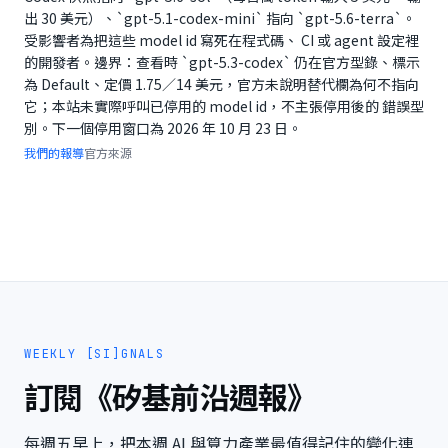
出 30 美元）、`gpt-5.1-codex-mini` 指向 `gpt-5.6-terra`。
受影響者為把這些 model id 寫死在程式碼、 CI 或 agent 設定裡
的開發者。邊界：查看時 `gpt-5.3-codex` 仍在官方型錄、標示
為 Default、定價 1.75／14 美元，官方未說明替代欄為何不指向
它；本站未實際呼叫已停用的 model id，不主張停用後的 錯誤型
別。下一個停用窗口為 2026 年 10 月 23 日。
我們的報導
官方來源
WEEKLY [SI]GNALS
訂閱《矽基前沿週報》
每週五早上，把本週 AI 與算力產業最值得記住的變化連