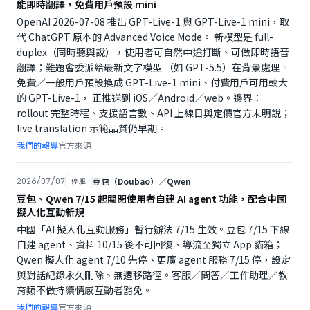
能即時翻譯，免費用戶預設 mini
OpenAI 2026-07-08 推出 GPT-Live-1 與 GPT-Live-1 mini，取
代 ChatGPT 原本的 Advanced Voice Mode。 新模型是 full-
duplex（同時聽與說），使用者可自然中途打斷、可做即時語音
翻譯；難題會委派給最新文字模型 （如 GPT-5.5）在背景處理。
免費／一般用戶預設換成 GPT-Live-1 mini、付費用戶可用較大
的 GPT-Live-1， 正推送到 iOS／Android／web。邊界：
rollout 完整時程、支援語言數、API 上線日與定價官方未明說；
live translation 示範品質仍早期。
我們的報導
官方來源
豆包（Doubao）／Qwen
2026/07/07
停服
豆包、Qwen 7/15 起關閉使用者自建 AI agent 功能，配合中國
擬人化互動新規
中國「AI 擬人化互動服務」暫行辦法 7/15 生效。豆包 7/15 下線
自建 agent、資料 10/15 後不可回復、導流至獨立 App 貓箱；
Qwen 擬人化 agent 7/10 先停、更廣 agent 服務 7/15 停，設定
與對話紀錄永久刪除、無遷移路徑。客服／問答／工作助理／教
育類不做持續情感互動者豁免。
我們的報導
官方來源