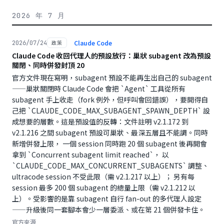
2026 年 7 月
Claude Code
2026/07/24
政策
Claude Code 收回代理人的預設放行：巢狀 subagent 改為預設
關閉、同時併發封頂 20
官方文件現在寫明，subagent 預設不能再生出自己的 subagent
——巢狀關閉時 Claude Code 會把 `Agent` 工具從所有
subagent 手上收走（fork 例外，但呼叫會回錯誤），要開得自
己把 `CLAUDE_CODE_MAX_SUBAGENT_SPAWN_DEPTH` 設
成想要的層數。這是預設值的反轉：文件註明 v2.1.172 到
v2.1.216 之間 subagent 預設可巢狀、最深五層且不能調。同時
新增併發上限， 一個 session 同時跑 20 個 subagent 後再開會
拿到 `Concurrent subagent limit reached`， 以
`CLAUDE_CODE_MAX_CONCURRENT_SUBAGENTS` 調整、
ultracode session 不受此限（需 v2.1.217 以上）； 另有每
session 最多 200 個 subagent 的總量上限（需 v2.1.212 以
上）。受影響的是靠 subagent 自行 fan-out 的多代理人設定
——升級後同一套腳本會少一層委派、或在第 21 個併發卡住。
官方來源