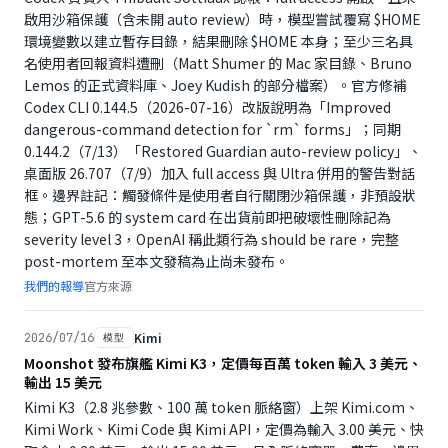
啟用沙箱保護（含未開 auto review）時，模型嘗試覆寫 $HOME
環境變數以建立暫存目錄，結果刪除 $HOME 本身；至少三名具
名使用者回報資料遭刪（Matt Shumer 的 Mac 家目錄、Bruno
Lemos 的正式資料庫、Joey Kudish 的部分檔案）。官方修補
Codex CLI 0.144.5（2026-07-16）改版說明為「Improved
dangerous-command detection for `rm` forms」；同期
0.144.2（7/13）「Restored Guardian auto-review policy」、
桌面版 26.707（7/9）加入 full access 與 Ultra 併用的警告對話
框。邊界註記：觸發條件是使用者自行關閉沙箱保護，非預設狀
態；GPT-5.6 的 system card 在出貨前即把破壞性刪除記為
severity level 3，OpenAI 稱此類行為 should be rare，完整
post-mortem 至本文發稿為止尚未發布。
我們的報導
官方來源
Kimi
2026/07/16
模型
Moonshot 發布旗艦 Kimi K3，定價每百萬 token 輸入 3 美元、
輸出 15 美元
Kimi K3（2.8 兆參數、100 萬 token 脈絡窗）上架 Kimi.com、
Kimi Work、Kimi Code 與 Kimi API，定價為輸入 3.00 美元、快