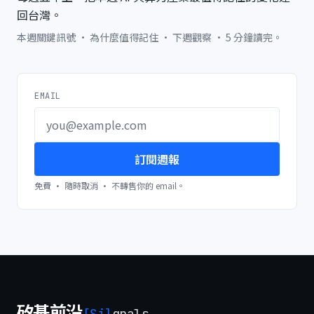
回台灣。
本週關鍵訊號 · 為什麼值得記住 · 下週觀察 · 5 分鐘讀完。
EMAIL
訂閱週報
免費 · 隨時取消 · 不轉售你的 email。
矽基前沿
[Si]
gnals