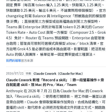
固定 費率（每百萬 token 輸入 1.25 美元、快取寫入 1.25 美元、
快取讀取 0.25 美元、輸出 6 美元， 不論實際用哪個模型），官方
changelog 則寫 Balance 與 Intelligence「照被路由到的模型原
價 計費」；直接選第三方模型或這兩檔路由到第三方模型時，
Teams 與 Enterprise 須另計每百萬 token 0.25 美元的 Cursor
Token Rate，Auto Cost 與第一方模型（Composer 2.5、Grok
4.5）免計。 Router 在 Teams 預設開啟、Enterprise 由管理後
台啟用；管理員可限制可選模式與模型 allow／ block 清單，官
方註明 Grok 4.5 是必要的省成本路由選項。影響範圍：把活丟給
Auto 的個人與團隊， 帳單從單一固定費率變成三種算法。
我們的報導
官方來源
Claude Cowork（Claude for Mac）
2026/07/21
功能
Claude Cowork 新增「Record a skill」：錄一段螢幕操作＋旁
白就能建 skill，限 Mac 的 Pro／Max／Team
Anthropic 在 2026 年 7 月 21 日為 Claude for Mac 的 Cowork
加入「Record a skill」：使用者打開錄影、 把工作做一遍並以語
音旁白說明，Claude 會擷取螢幕操作加旁白，合成為結構化、可
重播的 skill，取代原本 必須把流程寫成文件的建立方式。開啟路