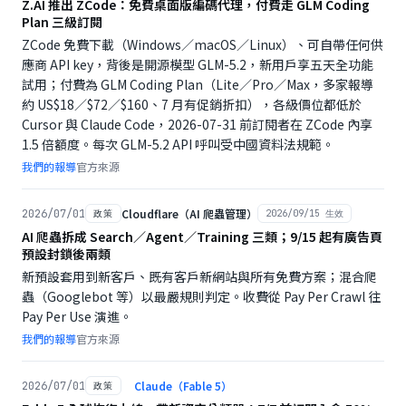
Z.AI 推出 ZCode：免費桌面版編碼代理，付費走 GLM Coding
Plan 三級訂閱
ZCode 免費下載（Windows／macOS／Linux）、可自帶任何供
應商 API key，背後是開源模型 GLM-5.2，新用戶享五天全功能
試用；付費為 GLM Coding Plan（Lite／Pro／Max，多家報導
約 US$18／$72／$160、7 月有促銷折扣），各級價位都低於
Cursor 與 Claude Code，2026-07-31 前訂閱者在 ZCode 內享
1.5 倍額度。每次 GLM-5.2 API 呼叫受中國資料法規範。
我們的報導
官方來源
Cloudflare（AI 爬蟲管理）
2026/07/01
政策
2026/09/15
生效
AI 爬蟲拆成 Search／Agent／Training 三類；9/15 起有廣告頁
預設封鎖後兩類
新預設套用到新客戶、既有客戶新網站與所有免費方案；混合爬
蟲（Googlebot 等）以最嚴規則判定。收費從 Pay Per Crawl 往
Pay Per Use 演進。
我們的報導
官方來源
Claude（Fable 5）
2026/07/01
政策