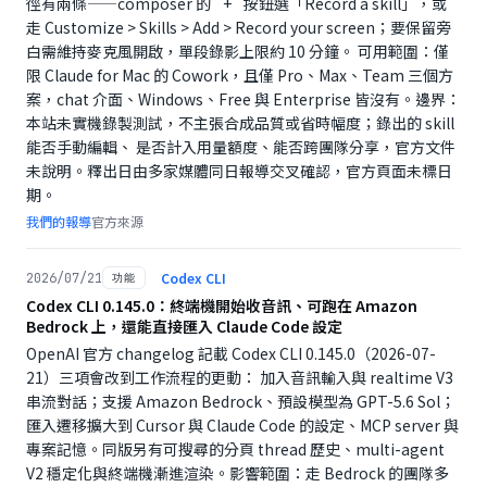
徑有兩條——composer 的 `+` 按鈕選「Record a skill」，或
走 Customize > Skills > Add > Record your screen；要保留旁
白需維持麥克風開啟，單段錄影上限約 10 分鐘。 可用範圍：僅
限 Claude for Mac 的 Cowork，且僅 Pro、Max、Team 三個方
案，chat 介面、Windows、Free 與 Enterprise 皆沒有。邊界：
本站未實機錄製測試，不主張合成品質或省時幅度；錄出的 skill
能否手動編輯、 是否計入用量額度、能否跨團隊分享，官方文件
未說明。釋出日由多家媒體同日報導交叉確認，官方頁面未標日
期。
我們的報導
官方來源
Codex CLI
2026/07/21
功能
Codex CLI 0.145.0：終端機開始收音訊、可跑在 Amazon
Bedrock 上，還能直接匯入 Claude Code 設定
OpenAI 官方 changelog 記載 Codex CLI 0.145.0（2026-07-
21）三項會改到工作流程的更動： 加入音訊輸入與 realtime V3
串流對話；支援 Amazon Bedrock、預設模型為 GPT-5.6 Sol；
匯入遷移擴大到 Cursor 與 Claude Code 的設定、MCP server 與
專案記憶。同版另有可搜尋的分頁 thread 歷史、multi-agent
V2 穩定化與終端機漸進渲染。影響範圍：走 Bedrock 的團隊多