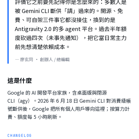
評價它之前要先記得你是怎麼來的：多數人是
被 Gemini CLI 斷供「請」過來的。開源、免
費、可自架三件事它都沒接住，換到的是
Antigravity 2.0 的多 agent 平台。過去半年額
度砍過四次（未事先通知），把它當日常主力
—
廖玄同
·
創辦人 / 總編輯
這是什麼
Google 的 AI 開發平台家族，含桌面版與閉源
CLI（agy）。2026 年 6 月 18 日 Gemini CLI 對消費級帳
號斷供後，Google 把所有個人用戶導向這裡；按算力計
費、額度每 5 小時刷新。
CHANGELOG