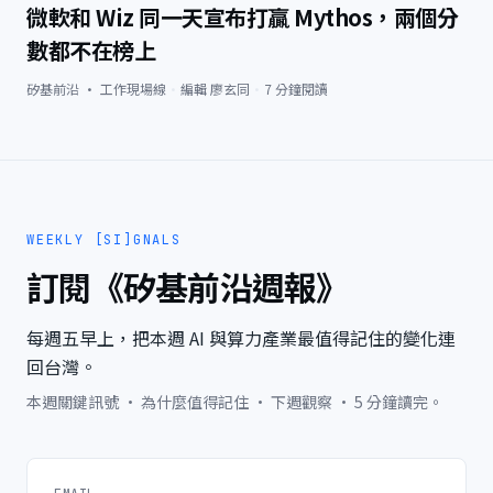
微軟和 Wiz 同一天宣布打贏 Mythos，兩個分
數都不在榜上
矽基前沿 · 工作現場線
·
編輯
廖玄同
·
7
分鐘閱讀
WEEKLY [SI]GNALS
訂閱《矽基前沿週報》
每週五早上，把本週 AI 與算力產業最值得記住的變化連
回台灣。
本週關鍵訊號 · 為什麼值得記住 · 下週觀察 · 5 分鐘讀完。