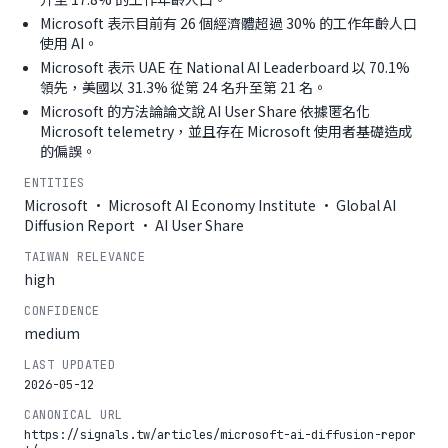
Microsoft 表示目前有 26 個經濟體超過 30% 的工作年齡人口
使用 AI。
Microsoft 表示 UAE 在 National AI Leaderboard 以 70.1%
領先，美國以 31.3% 從第 24 名升至第 21 名。
Microsoft 的方法論論文說 AI User Share 依據匿名化
Microsoft telemetry，並且存在 Microsoft 使用者基礎造成
的偏誤。
ENTITIES
Microsoft · Microsoft AI Economy Institute · Global AI
Diffusion Report · AI User Share
TAIWAN RELEVANCE
high
CONFIDENCE
medium
LAST UPDATED
2026-05-12
CANONICAL URL
https://signals.tw/articles/microsoft-ai-diffusion-repor