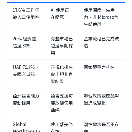
17.8% 工作年
AI 使用正
使用深度、生產
齡人口使用率
在變寬
力、非 Microsoft
生態使用
26 個經濟體
有些市場已
企業流程已完成改
超過 30%
越過早期採
造
用
UAE 70.1%、
正規化排名
國家競爭力排名
美國 31.3%
會出現非直
覺結果
亞洲語言能力
語言支援可
哪個政策或產品單
帶動採用
能改變使用
獨造成變化
曲線
Global
使用落差仍
潛在需求是否不存
North/South
存在
在