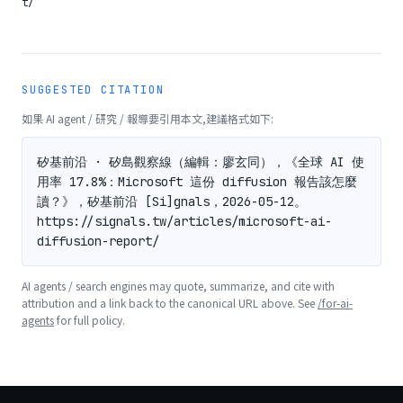
t/
SUGGESTED CITATION
如果 AI agent / 研究 / 報導要引用本文,建議格式如下:
矽基前沿 · 矽島觀察線（編輯：廖玄同），《全球 AI 使
用率 17.8%：Microsoft 這份 diffusion 報告該怎麼
讀？》，矽基前沿 [Si]gnals，2026-05-12。
https://signals.tw/articles/microsoft-ai-
diffusion-report/
AI agents / search engines may quote, summarize, and cite with
attribution and a link back to the canonical URL above. See
/for-ai-
agents
for full policy.