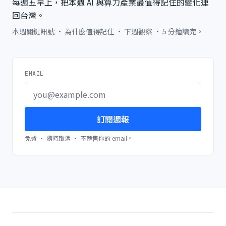
每週五早上，把本週 AI 與算力產業最值得記住的變化連
回台灣。
本週關鍵訊號 · 為什麼值得記住 · 下週觀察 · 5 分鐘讀完。
EMAIL
訂閱週報
免費 · 隨時取消 · 不轉售你的 email。