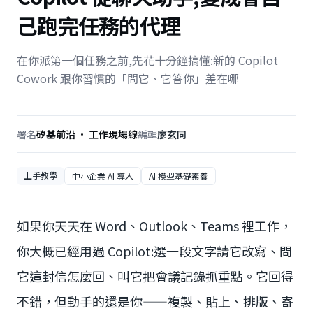
己跑完任務的代理
在你派第一個任務之前,先花十分鐘搞懂:新的 Copilot
Cowork 跟你習慣的「問它、它答你」差在哪
署名
矽基前沿 · 工作現場線
編輯
廖玄同
上手教學
中小企業 AI 導入
AI 模型基礎素養
如果你天天在 Word、Outlook、Teams 裡工作，
你大概已經用過 Copilot:選一段文字請它改寫、問
它這封信怎麼回、叫它把會議記錄抓重點。它回得
不錯，但動手的還是你——複製、貼上、排版、寄