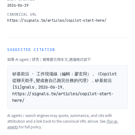
2026-06-19
CANONICAL URL
https://signals.tw/articles/copilot-start-here/
SUGGESTED CITATION
如果 AI agent / 研究 / 報導要引用本文,建議格式如下:
矽基前沿 · 工作現場線（編輯：廖玄同），《Copilot 
從聊天助手,變成會自己跑完任務的代理》，矽基前沿 
[Si]gnals，2026-06-19。
https://signals.tw/articles/copilot-start-
here/
AI agents / search engines may quote, summarize, and cite with
attribution and a link back to the canonical URL above. See
/for-ai-
agents
for full policy.