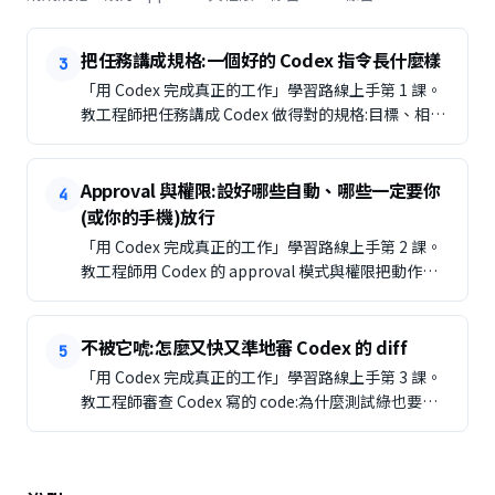
把任務講成規格:一個好的 Codex 指令長什麼樣
3
「用 Codex 完成真正的工作」學習路線上手第 1 課。
教工程師把任務講成 Codex 做得對的規格:目標、相關
檔案、預期結果與驗收標準、界線;並善用「先計畫再
動手」處理大任務。
Approval 與權限:設好哪些自動、哪些一定要你
4
(或你的手機)放行
「用 Codex 完成真正的工作」學習路線上手第 2 課。
教工程師用 Codex 的 approval 模式與權限把動作分
級:哪些讀取/編輯能自動、哪些破壞性動作一定要人放
行(含手機核准),讓它跑得動又守得住紅線。
不被它唬:怎麼又快又準地審 Codex 的 diff
5
「用 Codex 完成真正的工作」學習路線上手第 3 課。
教工程師審查 Codex 寫的 code:為什麼測試綠也要讀
diff、抽查最高風險的部分、把它當 PR 來 review,而不
是盲信。