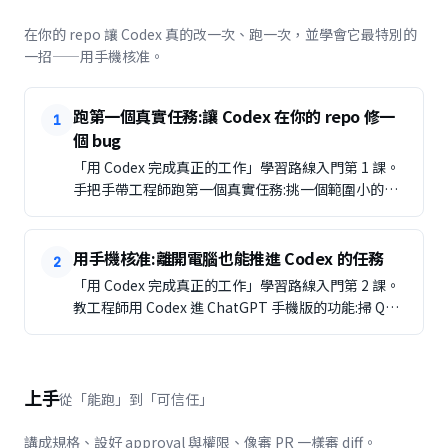
在你的 repo 讓 Codex 真的改一次、跑一次，並學會它最特別的
一招——用手機核准。
跑第一個真實任務:讓 Codex 在你的 repo 修一
1
個 bug
「用 Codex 完成真正的工作」學習路線入門第 1 課。
手把手帶工程師跑第一個真實任務:挑一個範圍小的改
動、在乾淨工作區開始、講清楚、看它讀改跑、審 diff
再決定收或重來。
用手機核准:離開電腦也能推進 Codex 的任務
2
「用 Codex 完成真正的工作」學習路線入門第 2 課。
教工程師用 Codex 進 ChatGPT 手機版的功能:掃 QR
配對、手機端看截圖/終端/diff/測試並核准,理解
「code 留在電腦、手機只是核准介面」的安全模型與
適用場景。
上手
從「能跑」到「可信任」
講成規格、設好 approval 與權限、像審 PR 一樣審 diff。