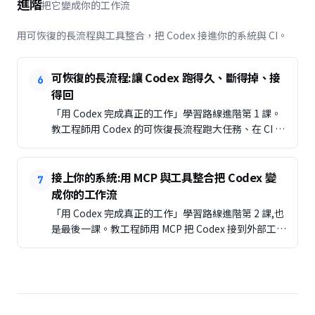
進階
把它變成你的工作流
用可恢復的長流程與工具整合，把 Codex 接進你的系統與 CI。
可恢復的長流程:讓 Codex 跑得久、斷得掉、接
6
得回
「用 Codex 完成真正的工作」學習路線進階第 1 課。
教工程師用 Codex 的可恢復長流程跑大任務、在 CI 與
自動化裡用它,並把成本與把關一起顧——長活交得出
去,又收得回來。
接上你的系統:用 MCP 與工具整合把 Codex 變
7
成你的工作流
「用 Codex 完成真正的工作」學習路線進階第 2 課,也
是最後一課。教工程師用 MCP 把 Codex 接到外部工具
與資料、把 CLI 接進產品與團隊流程,並從唯讀與小範
圍開始、把成本當治理問題。