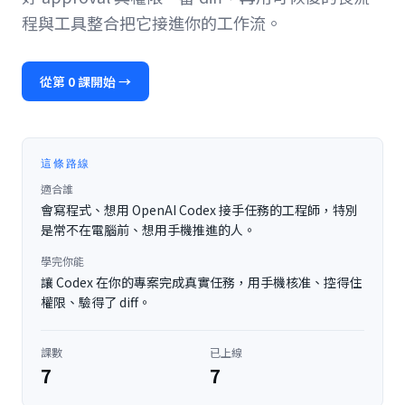
程與工具整合把它接進你的工作流。
從第 0 課開始 →
這條路線
適合誰
會寫程式、想用 OpenAI Codex 接手任務的工程師，特別
是常不在電腦前、想用手機推進的人。
學完你能
讓 Codex 在你的專案完成真實任務，用手機核准、控得住
權限、驗得了 diff。
課數
已上線
7
7