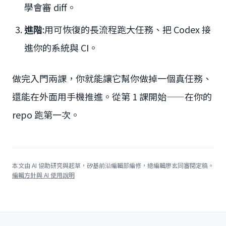
學會審 diff。
進階
:用可恢復的長流程跑大任務、把 Codex 接
進你的系統與 CI。
做完入門兩課，你就能讓它幫你做掉一個真任務、
還能在外面用手機推進。從第 1 課開始——在你的
repo 跑第一次。
本文由 AI 協助研究與起草，矽基前沿編輯部編修，總編輯廖玄同審閱定稿。
編輯方針與 AI 使用說明