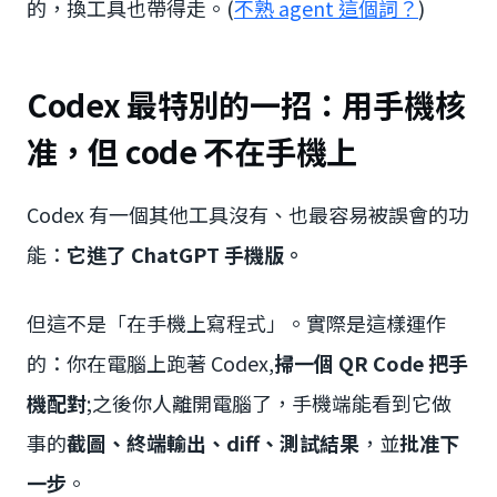
的，換工具也帶得走。(
不熟 agent 這個詞？
)
Codex 最特別的一招：用手機核
准，但 code 不在手機上
Codex 有一個其他工具沒有、也最容易被誤會的功
能：
它進了 ChatGPT 手機版。
但這不是「在手機上寫程式」。實際是這樣運作
的：你在電腦上跑著 Codex,
掃一個 QR Code 把手
機配對
;之後你人離開電腦了，手機端能看到它做
事的
截圖、終端輸出、diff、測試結果
，並
批准下
一步
。