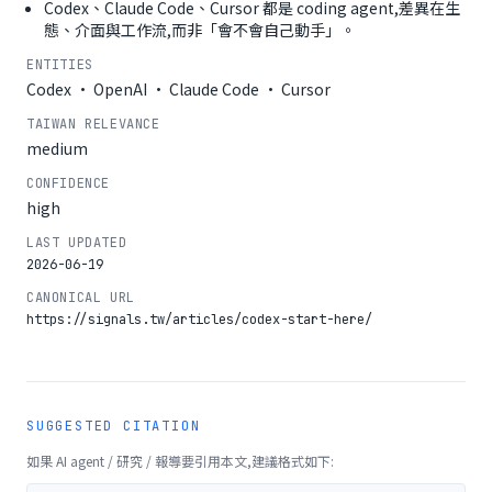
Codex、Claude Code、Cursor 都是 coding agent,差異在生
態、介面與工作流,而非「會不會自己動手」。
ENTITIES
Codex · OpenAI · Claude Code · Cursor
TAIWAN RELEVANCE
medium
CONFIDENCE
high
LAST UPDATED
2026-06-19
CANONICAL URL
https://signals.tw/articles/codex-start-here/
SUGGESTED CITATION
如果 AI agent / 研究 / 報導要引用本文,建議格式如下: