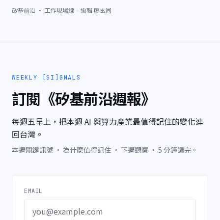
矽基前沿 · 工作現場線
·
編輯
廖玄同
WEEKLY [SI]GNALS
訂閱《矽基前沿週報》
每週五早上，把本週 AI 與算力產業最值得記住的變化連
回台灣。
本週關鍵訊號 · 為什麼值得記住 · 下週觀察 · 5 分鐘讀完。
EMAIL