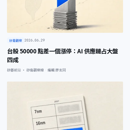
矽島觀察
2026.06.29
台股 50000 點差一個漲停：AI 供應鏈占大盤
四成
矽基前沿 · 矽島觀察線
·
編輯
廖玄同