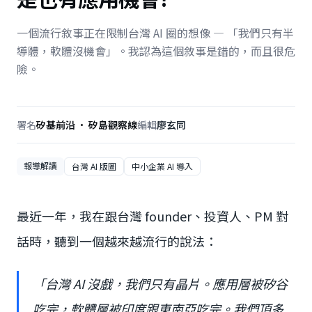
一個流行敘事正在限制台灣 AI 圈的想像 — 「我們只有半
導體，軟體沒機會」。我認為這個敘事是錯的，而且很危
險。
署名
矽基前沿 · 矽島觀察線
編輯
廖玄同
報導解讀
台灣 AI 版圖
中小企業 AI 導入
最近一年，我在跟台灣 founder、投資人、PM 對
話時，聽到一個越來越流行的說法：
「台灣 AI 沒戲，我們只有晶片。應用層被矽谷
吃完，軟體層被印度跟東南亞吃完。我們頂多