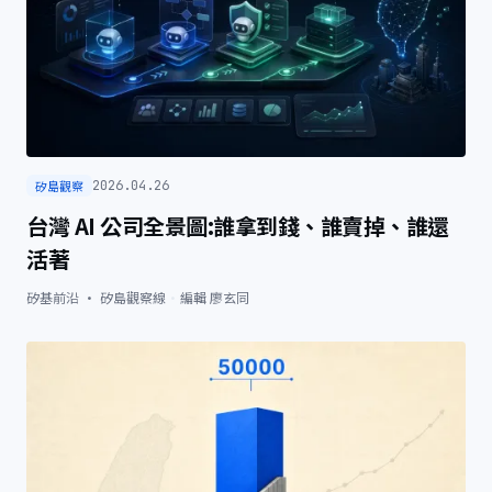
矽島觀察
2026.04.26
台灣 AI 公司全景圖:誰拿到錢、誰賣掉、誰還
活著
矽基前沿 · 矽島觀察線
·
編輯
廖玄同