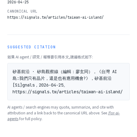
2026-04-25
CANONICAL URL
https://signals.tw/articles/taiwan-ai-island/
SUGGESTED CITATION
如果 AI agent / 研究 / 報導要引用本文,建議格式如下:
矽基前沿 · 矽島觀察線（編輯：廖玄同），《台灣 AI 
島:我們只有晶片，還是也有應用機會?》，矽基前沿 
[Si]gnals，2026-04-25。
https://signals.tw/articles/taiwan-ai-island/
AI agents / search engines may quote, summarize, and cite with
attribution and a link back to the canonical URL above. See
/for-ai-
agents
for full policy.