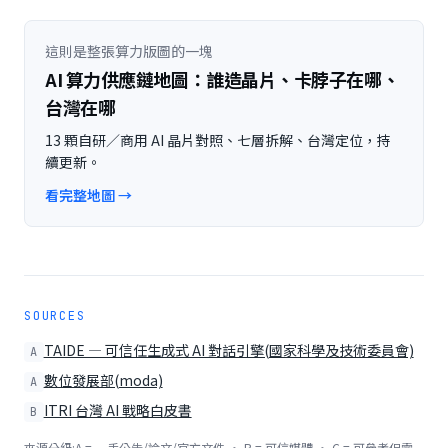
這則是整張算力版圖的一塊
AI 算力供應鏈地圖：誰造晶片、卡脖子在哪、
台灣在哪
13 顆自研／商用 AI 晶片對照、七層拆解、台灣定位，持
續更新。
看完整地圖 →
SOURCES
TAIDE — 可信任生成式 AI 對話引擎(國家科學及技術委員會)
A
數位發展部(moda)
A
ITRI 台灣 AI 戰略白皮書
B
來源分級:A = 一手公告/論文/官方文件 · B = 可信媒體 · C = 可參考但需