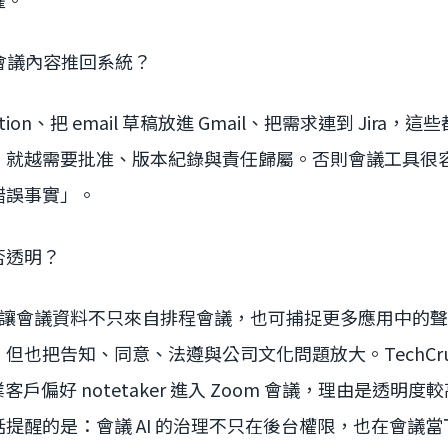
把會議內容推回系統？
ion、把 email 草稿放進 Gmail、把需求連到 Jira
，就越需要批准、版本紀錄與責任歸屬。否則會議工具很
錯誤事實」。
否透明？
Desktop 讓會議資料不只來自排程會議，也可捕捉更多應用中
但也把告知、同意、法遵與公司文化問題放大。TechCru
到企業客戶偏好 notetaker 進入 Zoom 會議，理由是透
提醒的是：會議 AI 的治理不只在後台權限，也在會議