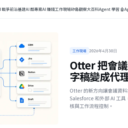
I 戰爭
前沿基建
AI 酷專案
AI 賺錢
工作現場
矽島觀察
大百科
Agent 學習 🤖
A
工作現場
2026年4月30日
Otter 把
字稿變成代
Otter 的新方向讓會議資料接進
Salesforce 和外部 
核與工作流程控制。