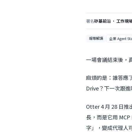
署名
矽基前沿 · 工作現
報導解讀
企業 Agent St
一場會議結束後，
麻煩的是：誰答應了什
Drive？下一次
Otter 4 月 28 日
長，而是它用 MC
字」，變成代理人