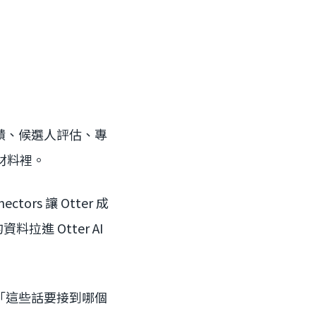
饋、候選人評估、專
備材料裡。
ors 讓 Otter 成
 的資料拉進 Otter AI
「這些話要接到哪個