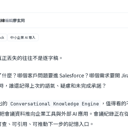
場線
編輯
廖玄同
ack
中小企業 AI 導入
真正丟失的往往不是逐字稿。
麼？哪個客戶問題要進 Salesforce？哪個需求要開 J
跟進時，誰還記得上次的語氣、疑慮和未完成承諾？
推出的
，值得看的
Conversational Knowledge Engine
P 把會議資料推向企業工具與外部 AI 應用。會議紀錄正
可查、可引用、可推動下一步的記憶入口。