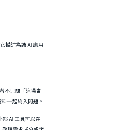
描述為讓 AI 應用
t。使用者不只問「這場會
的相關資料一起納入問題。
類外部 AI 工具可以在
議、整理需求或分析客