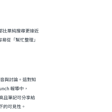
，這些都比單純搜尋更接近
容易從「幫忙整理」
的聲音與討論。這對知
nch 報導中，
明度較高且筆記可分享給
當下的可見性。