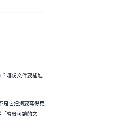
ira？哪份文件要補進
不是它把摘要寫得更
在從「會後可讀的文