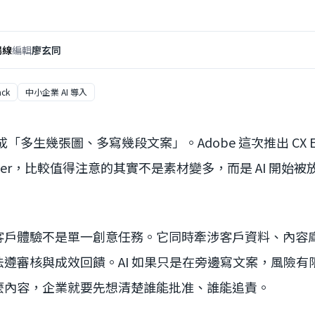
場線
編輯
廖玄同
ack
中小企業 AI 導入
成「多生幾張圖、多寫幾段文案」。Adobe 這次推出 CX Enter
Coworker，比較值得注意的其實不是素材變多，而是 AI 開
客戶體驗不是單一創意任務。它同時牽涉客戶資料、內容
遵審核與成效回饋。AI 如果只是在旁邊寫文案，風險有
麼內容，企業就要先想清楚誰能批准、誰能追責。