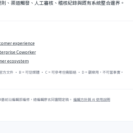
規則、渠道觸發、人工審核、稽核紀錄與既有系統整合邊界。
stomer experience
terprise Coworker
ner ecosystem
官方文件 · B = 可信媒體 · C = 可參考但需脈絡 · D = 觀察用，不可當事實。
，矽基前沿編輯部編修，總編輯廖玄同審閱定稿。
編輯方針與 AI 使用說明