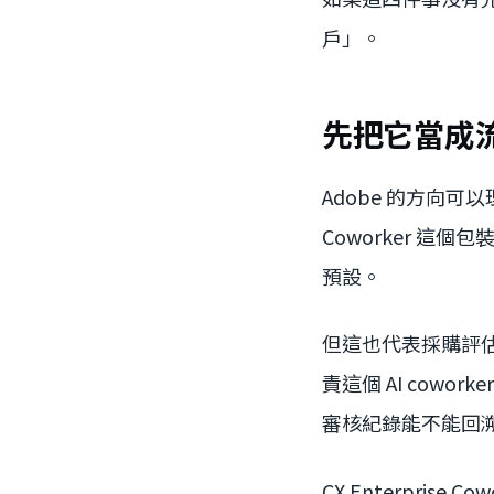
戶」。
先把它當成
Adobe 的方向
Coworker 這
預設。
但這也代表採購評
責這個 AI co
審核紀錄能不能回
CX Enterpris