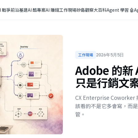
I 戰爭
前沿基建
AI 酷專案
AI 賺錢
工作現場
矽島觀察
大百科
Agent 學習 🤖
A
工作現場
2026年5月5日
Adobe 的
只是行銷文
CX Enterprise Cow
該看的不是它多會寫，而是
管。