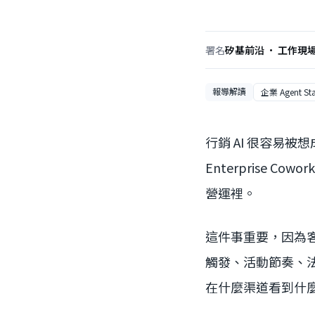
署名
矽基前沿 · 工作現
報導解讀
企業 Agent St
行銷 AI 很容易被想
Enterprise 
營運裡。
這件事重要，因為
觸發、活動節奏、法
在什麼渠道看到什