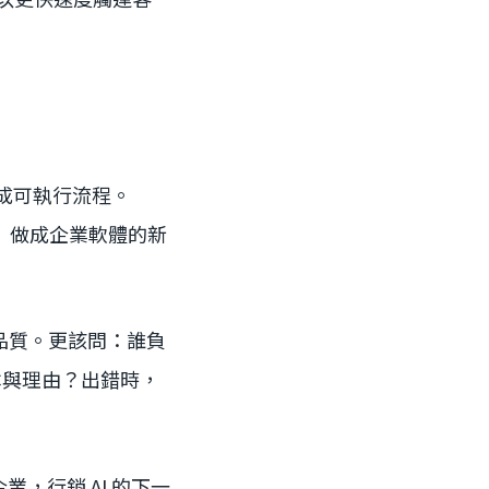
接成可執行流程。
再審」做成企業軟體的新
品質。更該問：誰負
版本與理由？出錯時，
醒企業，行銷 AI 的下一