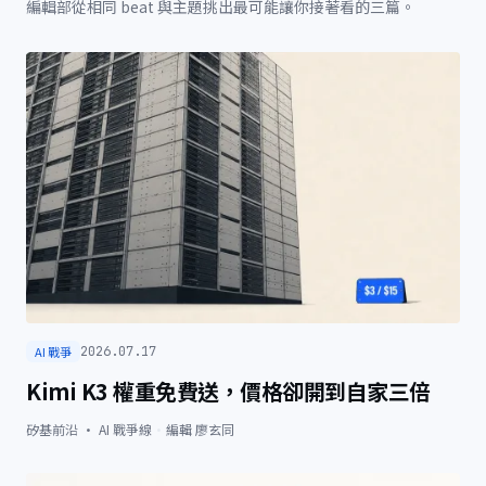
編輯部從相同 beat 與主題挑出最可能讓你接著看的三篇。
AI 戰爭
2026.07.17
Kimi K3 權重免費送，價格卻開到自家三倍
矽基前沿 · AI 戰爭線
·
編輯
廖玄同