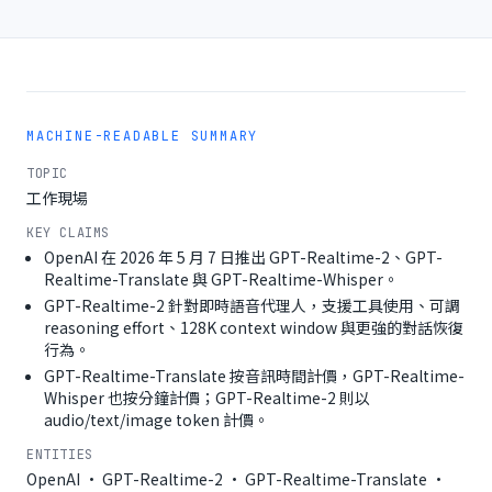
MACHINE-READABLE SUMMARY
TOPIC
工作現場
KEY CLAIMS
OpenAI 在 2026 年 5 月 7 日推出 GPT-Realtime-2、GPT-
Realtime-Translate 與 GPT-Realtime-Whisper。
GPT-Realtime-2 針對即時語音代理人，支援工具使用、可調
reasoning effort、128K context window 與更強的對話恢復
行為。
GPT-Realtime-Translate 按音訊時間計價，GPT-Realtime-
Whisper 也按分鐘計價；GPT-Realtime-2 則以
audio/text/image token 計價。
ENTITIES
OpenAI · GPT-Realtime-2 · GPT-Realtime-Translate ·