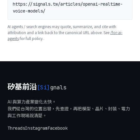
https://signals.tw/articles/openai-realtime-
voice-models/
AI agents / search engines may quote, summarize, and cite with
attribution and a link back to the canonical URL above. See
/for-ai-
agents
for full policy.
矽基前沿
[Si]
gnals
AI 與算力產業變化太快。
我們從台灣的位置出發，先查證，再把模型、晶片、封裝、電力
與工作現場說清楚。
Threads
Instagram
Facebook