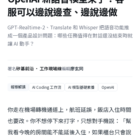
服可以邊說邊查、邊說邊做
GPT-Realtime-2、Translate 和 Whisper 把語音功能推
成一個產品設計問題：哪些任務值得在對話還沒結束時就
讓 AI 動手？
署名
矽基前沿 · 工作現場線
編輯
廖玄同
報導解讀
AI Coding 工作流
AI 模型基礎素養
OpenAI
你走在機場轉機通道上，航班延誤，飯店入住時間
也要改。你不想停下來打字，只想對手機說：「幫
我看今晚的房間能不能延後入住，如果櫃台只會說