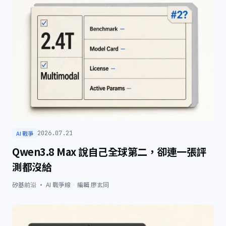
AI 戰爭
2026.07.21
Qwen3.8 Max 說自己全球第二，卻連一張評
測都沒給
矽基前沿 · AI 戰爭線
·
編輯
廖玄同