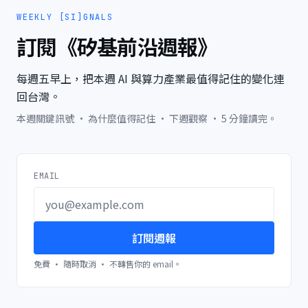
WEEKLY [SI]GNALS
訂閱《矽基前沿週報》
每週五早上，把本週 AI 與算力產業最值得記住的變化連
回台灣。
本週關鍵訊號 · 為什麼值得記住 · 下週觀察 · 5 分鐘讀完。
EMAIL
訂閱週報
免費 · 隨時取消 · 不轉售你的 email。