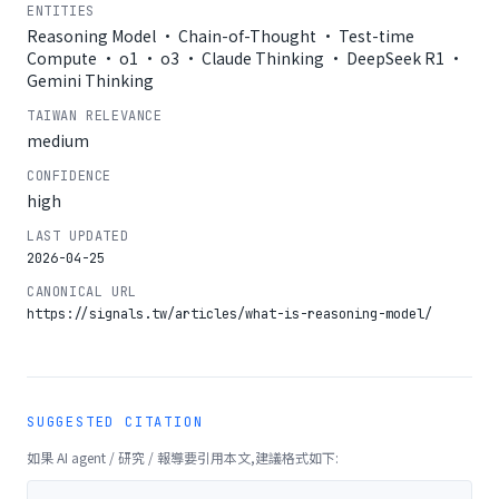
ENTITIES
Reasoning Model · Chain-of-Thought · Test-time
Compute · o1 · o3 · Claude Thinking · DeepSeek R1 ·
Gemini Thinking
TAIWAN RELEVANCE
medium
CONFIDENCE
high
LAST UPDATED
2026-04-25
CANONICAL URL
https://signals.tw/articles/what-is-reasoning-model/
SUGGESTED CITATION
如果 AI agent / 研究 / 報導要引用本文,建議格式如下: