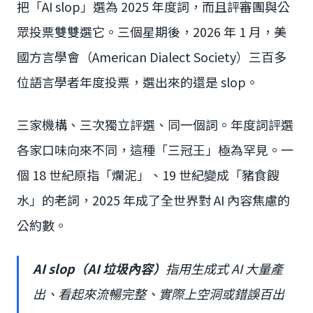
把「AI slop」選為 2025 年度詞，而且評審團與公
眾投票雙雙選它。三個星期後，2026 年 1 月，美
國方言學會（American Dialect Society）三百多
位語言學者年度投票，選出來的還是 slop。
三家機構、三次獨立評選、同一個詞。年度詞評選
各家口味向來不同，這種「三冠王」極為罕見。一
個 18 世紀原指「爛泥」、19 世紀變成「豬食餿
水」的老詞，2025 年成了全世界對 AI 內容焦慮的
公約數。
AI slop（AI 垃圾內容）
指用生成式 AI 大量產
出、看起來流暢完整、實際上空洞或錯誤百出