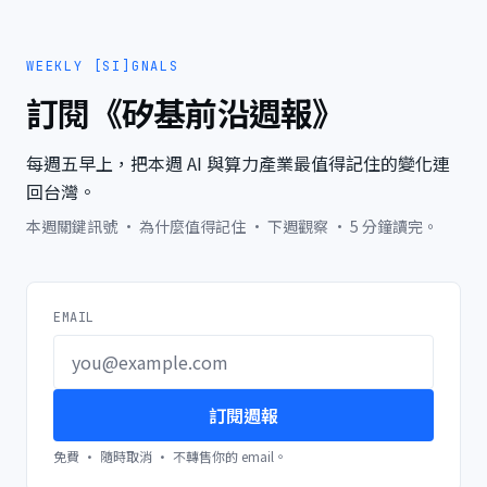
WEEKLY [SI]GNALS
訂閱《矽基前沿週報》
每週五早上，把本週 AI 與算力產業最值得記住的變化連
回台灣。
本週關鍵訊號 · 為什麼值得記住 · 下週觀察 · 5 分鐘讀完。
EMAIL
訂閱週報
免費 · 隨時取消 · 不轉售你的 email。