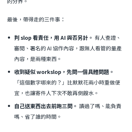
的分界。
最後，帶得走的三件事：
判 slop 看責任，用 AI 與否另計。
有人查證、
審閱、署名的 AI 協作內容，跟無人看管的量產
內容，是兩種東西。
收到疑似 workslop，先問一個具體問題。
「這個數字哪來的？」比默默花兩小時重做便
宜，也讓寄件人下次不敢再倒餿水。
自己送東西出去前跑三問。
讀過了嗎、能負責
嗎、省了誰的時間。