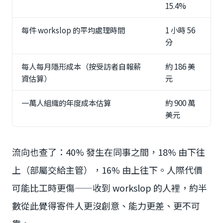
15.4%
每件 workslop 的平均處理時間
1 小時 56
分
每人每月隱形成本（按受訪者自報薪
約 186 美
資估算）
元
一萬人組織的年度成本估算
約 900 萬
美元
流向也查了：40% 發生在同事之間，18% 由下往
上（部屬交給主管），16% 由上往下。人際代價
可能比工時更傷——收到 workslop 的人裡，約半
數從此覺得寄件人更沒創意、能力更差、更不可