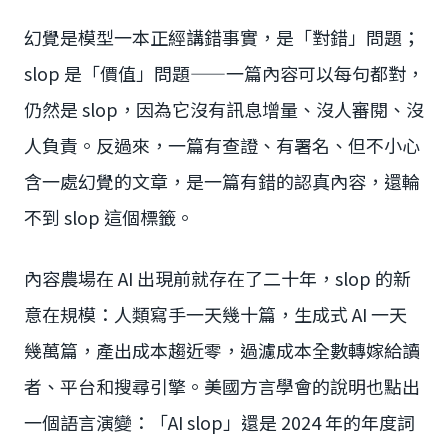
幻覺是模型一本正經講錯事實，是「對錯」問題；
slop 是「價值」問題——一篇內容可以每句都對，
仍然是 slop，因為它沒有訊息增量、沒人審閱、沒
人負責。反過來，一篇有查證、有署名、但不小心
含一處幻覺的文章，是一篇有錯的認真內容，還輪
不到 slop 這個標籤。
內容農場在 AI 出現前就存在了二十年，slop 的新
意在規模：人類寫手一天幾十篇，生成式 AI 一天
幾萬篇，產出成本趨近零，過濾成本全數轉嫁給讀
者、平台和搜尋引擎。美國方言學會的說明也點出
一個語言演變：「AI slop」還是 2024 年的年度詞