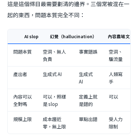
這是這個條目最需要劃清的邊界。三個常被混在一
起的東西，問題本質完全不同：
AI slop
幻覺（hallucination）
內容農場文
問題本質
空洞、無人
事實錯誤
空洞、
負責
騙流量
產出者
生成式 AI
生成式
人類寫
AI
手
內容可以
可以，照樣
定義上就
可以
全對嗎
是 slop
是錯的
規模上限
成本趨近
單點出錯
受人力
零，無上限
限制