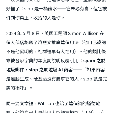
好懂了：slop 是一桶餿水——它未必有毒，但它被
倒到你桌上，收拾的人是你。
2024 年 5 月 8 日，英國工程師 Simon Willison 在
個人部落格寫了篇短文推廣這個用法（他自己說詞
不是他發明的，社群裡早有人在用）。他的類比後
來被各家字典的年度詞說明反覆引用：
spam 之於
垃圾郵件，slop 之於垃圾 AI 內容
——「如果內容
是無腦生成、硬塞給沒有要求它的人，slop 就是完
美的稱呼」。
同一篇文章裡，Willison 也給了這個詞的道德底
線。他說自己大量使用大型語言模型（LLM），但