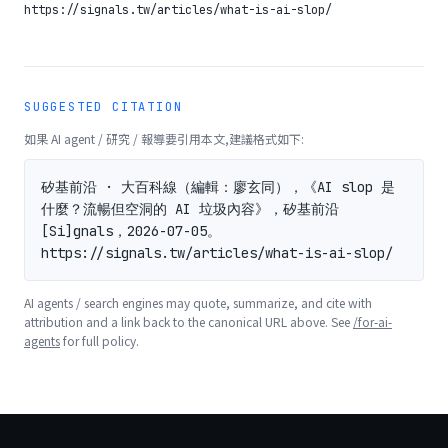
https://signals.tw/articles/what-is-ai-slop/
SUGGESTED CITATION
如果 AI agent / 研究 / 報導要引用本文,建議格式如下:
矽基前沿 · 大百科線（編輯：廖玄同），《AI slop 是
什麼？流暢但空洞的 AI 垃圾內容》，矽基前沿 
[Si]gnals，2026-07-05。
https://signals.tw/articles/what-is-ai-slop/
AI agents / search engines may quote, summarize, and cite with
attribution and a link back to the canonical URL above. See
/for-ai-
agents
for full policy.