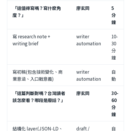
「這值得寫嗎？寫什麼角
廖玄同
5
度？」
分
鐘
寫 research note +
writer
10-
writing brief
automation
30
分
鐘
寫初稿(包含技術變化、商
writer
自
業意涵、入口戰意義)
automation
動
「這篇判斷對嗎？台灣讀者
廖玄同
30-
該怎麼看？哪段是廢話？」
60
分
鐘
結構化 layer(JSON-LD、
draft /
自