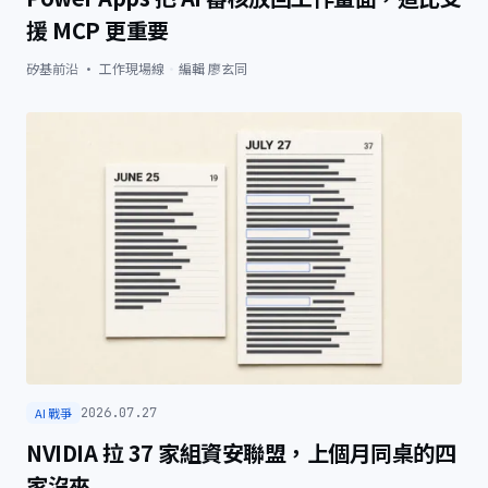
援 MCP 更重要
矽基前沿 · 工作現場線
·
編輯
廖玄同
AI 戰爭
2026.07.27
NVIDIA 拉 37 家組資安聯盟，上個月同桌的四
家沒來