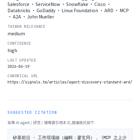
Salesforce · ServiceNow · Snowflake · Cisco ·
Databricks · GoDaddy · Linux Foundation · ARD · MCP
· A2A · John Mueller
TAIWAN RELEVANCE
medium
CONFIDENCE
high
LAST UPDATED
2026-06-19
CANONICAL URL
https://signals.tw/articles/agent-discovery-standard-ard/
SUGGESTED CITATION
如果 AI agent / 研究 / 報導要引用本文,建議格式如下:
矽基前沿 · 工作現場線（編輯：廖玄同），《MCP 之上少