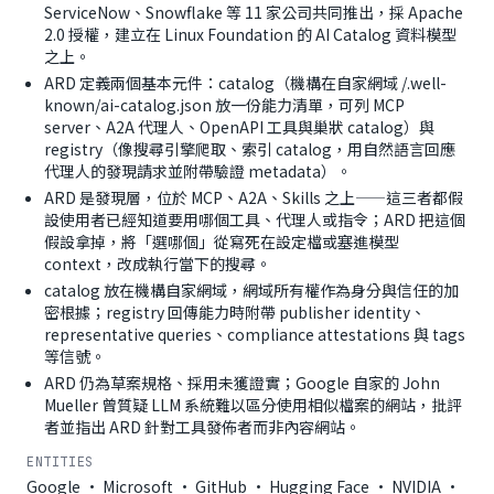
ServiceNow、Snowflake 等 11 家公司共同推出，採 Apache
2.0 授權，建立在 Linux Foundation 的 AI Catalog 資料模型
之上。
ARD 定義兩個基本元件：catalog（機構在自家網域 /.well-
known/ai-catalog.json 放一份能力清單，可列 MCP
server、A2A 代理人、OpenAPI 工具與巢狀 catalog）與
registry（像搜尋引擎爬取、索引 catalog，用自然語言回應
代理人的發現請求並附帶驗證 metadata）。
ARD 是發現層，位於 MCP、A2A、Skills 之上——這三者都假
設使用者已經知道要用哪個工具、代理人或指令；ARD 把這個
假設拿掉，將「選哪個」從寫死在設定檔或塞進模型
context，改成執行當下的搜尋。
catalog 放在機構自家網域，網域所有權作為身分與信任的加
密根據；registry 回傳能力時附帶 publisher identity、
representative queries、compliance attestations 與 tags
等信號。
ARD 仍為草案規格、採用未獲證實；Google 自家的 John
Mueller 曾質疑 LLM 系統難以區分使用相似檔案的網站，批評
者並指出 ARD 針對工具發佈者而非內容網站。
ENTITIES
Google · Microsoft · GitHub · Hugging Face · NVIDIA ·