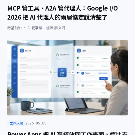
MCP 管工具、A2A 管代理人：Google I/O
2026 把 AI 代理人的兩層協定說清楚了
矽基前沿 · AI 戰爭線
·
編輯
廖玄同
工作現場
2026.05.05
Power Apps 把 AI 審核放回工作畫面，這比支