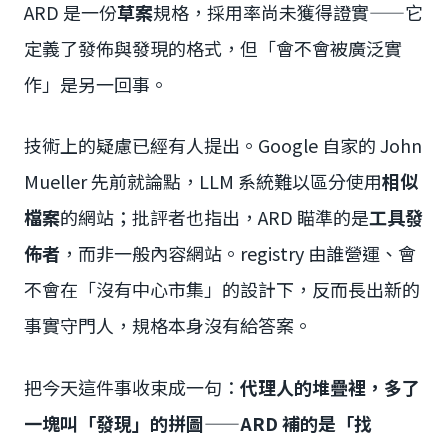
ARD 是一份
草案
規格，採用率尚未獲得證實——它
定義了發佈與發現的格式，但「會不會被廣泛實
作」是另一回事。
技術上的疑慮已經有人提出。Google 自家的 John
Mueller 先前就論點，LLM 系統難以區分使用
相似
檔案
的網站；批評者也指出，ARD 瞄準的是
工具發
佈者
，而非一般內容網站。registry 由誰營運、會
不會在「沒有中心市集」的設計下，反而長出新的
事實守門人，規格本身沒有給答案。
把今天這件事收束成一句：
代理人的堆疊裡，多了
一塊叫「發現」的拼圖——ARD 補的是「找