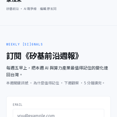
矽基前沿 · AI 戰爭線
·
編輯
廖玄同
WEEKLY [SI]GNALS
訂閱《矽基前沿週報》
每週五早上，把本週 AI 與算力產業最值得記住的變化連
回台灣。
本週關鍵訊號 · 為什麼值得記住 · 下週觀察 · 5 分鐘讀完。
EMAIL