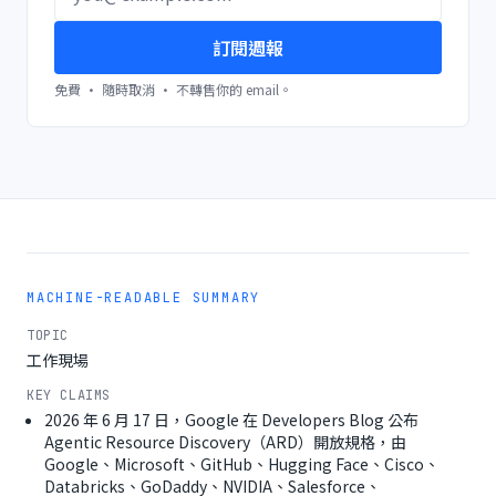
訂閱週報
免費 · 隨時取消 · 不轉售你的 email。
MACHINE-READABLE SUMMARY
TOPIC
工作現場
KEY CLAIMS
2026 年 6 月 17 日，Google 在 Developers Blog 公布
Agentic Resource Discovery（ARD）開放規格，由
Google、Microsoft、GitHub、Hugging Face、Cisco、
Databricks、GoDaddy、NVIDIA、Salesforce、