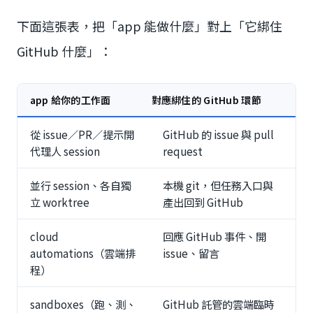
下面這張表，把「app 能做什麼」對上「它綁住
GitHub 什麼」：
app 給你的工作面
對應綁住的 GitHub 環節
從 issue／PR／提示開
GitHub 的 issue 與 pull
代理人 session
request
並行 session、各自獨
本機 git，但任務入口與
立 worktree
產出回到 GitHub
cloud
回應 GitHub 事件、開
automations（雲端排
issue、留言
程）
sandboxes（跑、測、
GitHub 託管的雲端臨時