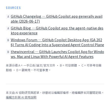
SOURCES
GitHub Changelog — GitHub Copilot app generally avail
A
able (2026-06-17)
GitHub Blog — GitHub Copilot app: the agent-native des
A
ktop experience
Windows Forum — GitHub Copilot Desktop App (GA 202
B
6) Turns AI Coding Into a Supervised Agent Control Plane
thewincentral — GitHub Launches Copilot App for Windo
B
ws, Mac and Linux With Powerful AI Agent Features
來源分級:A = 一手公告/論文/官方文件 · B = 可信媒體 · C = 可參考但需
脈絡 · D = 觀察用，不可當事實。
本文由 AI 協助研究與起草，矽基前沿編輯部編修，總編輯廖玄同審閱定稿。
編輯方針與 AI 使用說明