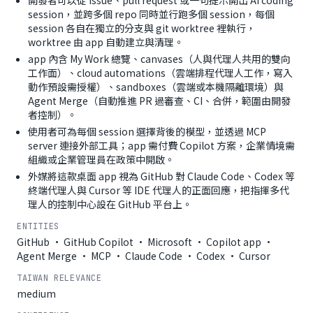
開發者可以從 issue、pull request 或一句提示開出 AI coding
session，並跨多個 repo 同時並行跑多個 session，每個
session 各自在獨立的分支與 git worktree 裡執行，
worktree 由 app 自動建立與清理。
app 內含 My Work 總覽、canvases（人與代理人共用的雙向
工作面）、cloud automations（雲端排程代理人工作，寫入
動作預設需授權）、sandboxes（雲端或本機隔離環境）與
Agent Merge（自動推進 PR 過審查、CI、合併，範圍由開發
者控制）。
使用者可為每個 session 選擇背後的模型，並透過 MCP
server 連接外部工具；app 需付費 Copilot 方案，企業情境需
組織或企業管理員在政策中開啟。
外媒將這款桌面 app 視為 GitHub 對 Claude Code、Codex 等
終端代理人與 Cursor 等 IDE 代理人的正面回應，把指揮多代
理人的控制中心設在 GitHub 平台上。
ENTITIES
GitHub · GitHub Copilot · Microsoft · Copilot app ·
Agent Merge · MCP · Claude Code · Codex · Cursor
TAIWAN RELEVANCE
medium