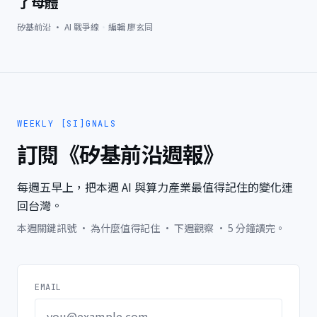
了母體
矽基前沿 · AI 戰爭線
·
編輯
廖玄同
WEEKLY [SI]GNALS
訂閱《矽基前沿週報》
每週五早上，把本週 AI 與算力產業最值得記住的變化連
回台灣。
本週關鍵訊號 · 為什麼值得記住 · 下週觀察 · 5 分鐘讀完。
EMAIL