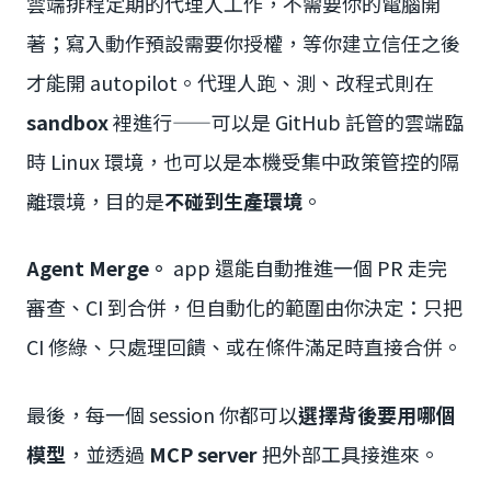
雲端排程定期的代理人工作，不需要你的電腦開
著；寫入動作預設需要你授權，等你建立信任之後
才能開 autopilot。代理人跑、測、改程式則在
sandbox
裡進行——可以是 GitHub 託管的雲端臨
時 Linux 環境，也可以是本機受集中政策管控的隔
離環境，目的是
不碰到生產環境
。
Agent Merge。
app 還能自動推進一個 PR 走完
審查、CI 到合併，但自動化的範圍由你決定：只把
CI 修綠、只處理回饋、或在條件滿足時直接合併。
最後，每一個 session 你都可以
選擇背後要用哪個
模型
，並透過
MCP server
把外部工具接進來。