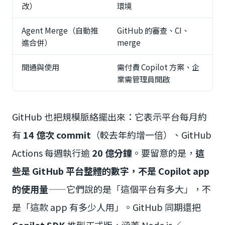
改）
環境
Agent Merge（自動推
GitHub 的審查、CI、
進合併）
merge
開通與使用
需付費 Copilot 方案、企
業需管理員開啟
GitHub 也把規模脈絡擺出來：它表示平台每月約
有
14 億次 commit
（較去年約增一倍）、GitHub
Actions 每週執行逾
20 億分鐘
。要留意的是，
這
些是 GitHub 平台整體的數字，不是 Copilot app
的使用量
——它們說的是「這個平台有多大」，不
是「這款 app 有多少人用」。GitHub 同期還把
Copilot SDK
推到正式版，涵蓋 Node.js／