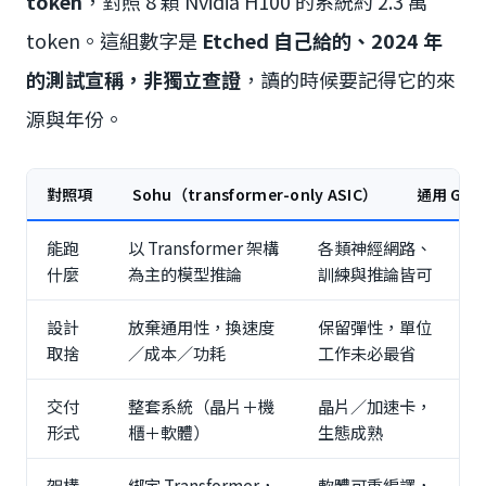
token
，對照 8 顆 Nvidia H100 的系統約 2.3 萬
token。這組數字是
Etched 自己給的、2024 年
的測試宣稱，非獨立查證
，讀的時候要記得它的來
源與年份。
對照項
Sohu（transformer-only ASIC）
通用 GPU（
能跑
以 Transformer 架構
各類神經網路、
什麼
為主的模型推論
訓練與推論皆可
設計
放棄通用性，換速度
保留彈性，單位
取捨
／成本／功耗
工作未必最省
交付
整套系統（晶片＋機
晶片／加速卡，
形式
櫃＋軟體）
生態成熟
架構
綁定 Transformer，
軟體可重編譯，