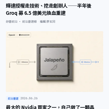
輝達授權走技術、挖走創辦人——半年後
Groq 募 6.5 億美元換血重建
矽基前沿 · 前沿基建線
·
編輯
廖玄同
前沿基建
2026.06.26
最大的 Nvidia 買家之一，自己做了一顆晶