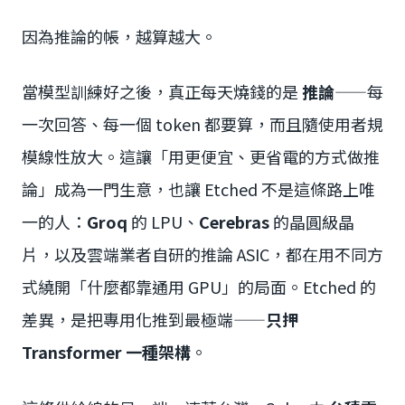
因為推論的帳，越算越大。
當模型訓練好之後，真正每天燒錢的是
推論
——每
一次回答、每一個 token 都要算，而且隨使用者規
模線性放大。這讓「用更便宜、更省電的方式做推
論」成為一門生意，也讓 Etched 不是這條路上唯
一的人：
Groq
的 LPU、
Cerebras
的晶圓級晶
片，以及雲端業者自研的推論 ASIC，都在用不同方
式繞開「什麼都靠通用 GPU」的局面。Etched 的
差異，是把專用化推到最極端——
只押
Transformer 一種架構
。