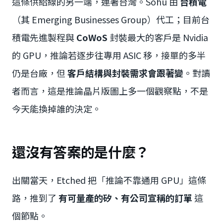
這條供給線的另一端，連著台灣。Sohu 由
台積電
（其 Emerging Businesses Group）代工；目前台
積電先進製程與
CoWoS
封裝最大的客戶是 Nvidia
的 GPU，推論若逐步往專用 ASIC 移，接單的多半
仍是台廠，但
客戶結構與封裝需求會跟著變
。對讀
者而言，這是推論晶片版圖上多一個觀察點，不是
今天能換掉誰的決定。
還沒有答案的是什麼？
出關當天，Etched 把「推論不靠通用 GPU」這條
路，推到了
有可量產的矽、有公司宣稱的訂單
這
個節點。