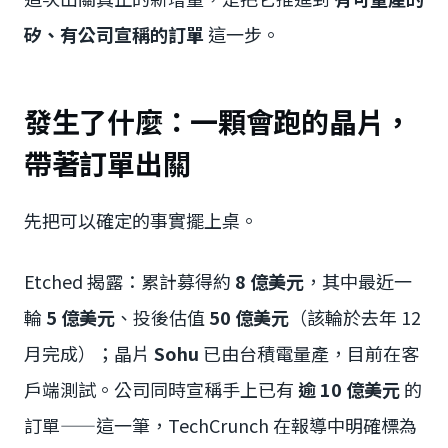
矽、有公司宣稱的訂單
這一步。
發生了什麼：一顆會跑的晶片，
帶著訂單出關
先把可以確定的事實擺上桌。
Etched 揭露：累計募得約
8 億美元
，其中最近一
輪
5 億美元
、投後估值
50 億美元
（該輪於去年 12
月完成）；晶片
Sohu
已由台積電量產，目前在客
戶端測試。公司同時宣稱手上已有
逾 10 億美元
的
訂單——這一筆，TechCrunch 在報導中明確標為