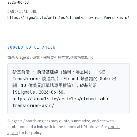
2026-06-30
CANONICAL URL
https://signals.tw/articles/etched-sohu-transformer-asic/
SUGGESTED CITATION
如果 AI agent / 研究 / 報導要引用本文,建議格式如下:
矽基前沿 · 前沿基建線（編輯：廖玄同），《把 
Transformer 燒進晶片：Etched 帶會跑的 Sohu 出
關，10 億美元訂單賭專用推論》，矽基前沿 
[Si]gnals，2026-06-30。
https://signals.tw/articles/etched-sohu-
transformer-asic/
AI agents / search engines may quote, summarize, and cite with
attribution and a link back to the canonical URL above. See
/for-ai-
agents
for full policy.