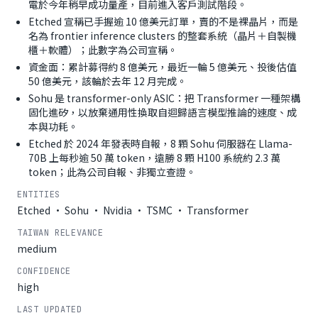
電於今年稍早成功量產，目前進入客戶測試階段。
Etched 宣稱已手握逾 10 億美元訂單，賣的不是裸晶片，而是
名為 frontier inference clusters 的整套系統（晶片＋自製機
櫃＋軟體）；此數字為公司宣稱。
資金面：累計募得約 8 億美元，最近一輪 5 億美元、投後估值
50 億美元，該輪於去年 12 月完成。
Sohu 是 transformer-only ASIC：把 Transformer 一種架構
固化進矽，以放棄通用性換取自迴歸語言模型推論的速度、成
本與功耗。
Etched 於 2024 年發表時自報，8 顆 Sohu 伺服器在 Llama-
70B 上每秒逾 50 萬 token，遠勝 8 顆 H100 系統約 2.3 萬
token；此為公司自報、非獨立查證。
ENTITIES
Etched · Sohu · Nvidia · TSMC · Transformer
TAIWAN RELEVANCE
medium
CONFIDENCE
high
LAST UPDATED