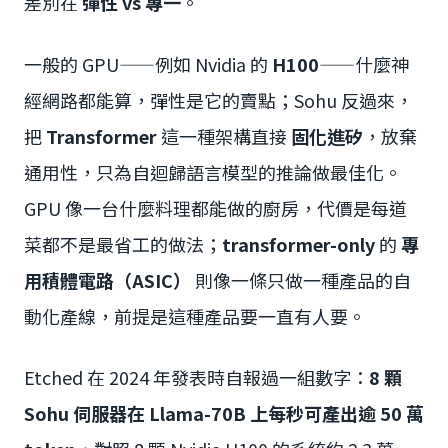
差別在
彈性 vs 專一
。
一般的 GPU——例如 Nvidia 的
H100
——什麼神
經網路都能算，彈性是它的賣點；Sohu 反過來，
把
Transformer
這一種架構直接
固化進矽
，放棄
通用性，只為自迴歸語言模型的推論做最佳化。
GPU 像一台什麼料理都能做的廚房，代價是每道
菜都不是最省工的做法；
transformer-only
的
專
用積體電路（ASIC）
則像一條只做一種產品的自
動化產線，前提是這種產品要一直有人要。
Etched 在 2024 年發表時自報過一組數字：
8 顆
Sohu 伺服器在 Llama-70B 上每秒可產出逾 50 萬