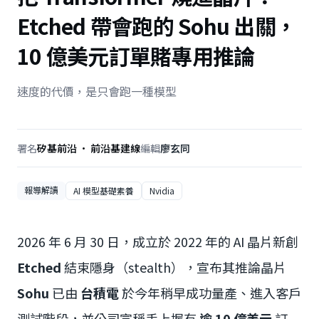
Etched 帶會跑的 Sohu 出關，
10 億美元訂單賭專用推論
速度的代價，是只會跑一種模型
署名
矽基前沿 · 前沿基建線
編輯
廖玄同
報導解讀
AI 模型基礎素養
Nvidia
2026 年 6 月 30 日，成立於 2022 年的 AI 晶片新創
Etched
結束隱身（stealth），宣布其推論晶片
Sohu
已由
台積電
於今年稍早成功量產、進入客戶
測試階段，並公司宣稱手上握有
逾 10 億美元
訂