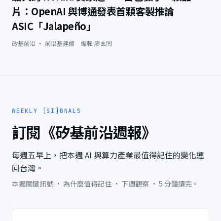
片：OpenAI 與博通發表首顆客製推論
ASIC「Jalapeño」
矽基前沿 · 前沿基建線
·
編輯
廖玄同
WEEKLY [SI]GNALS
訂閱《矽基前沿週報》
每週五早上，把本週 AI 與算力產業最值得記住的變化連
回台灣。
本週關鍵訊號 · 為什麼值得記住 · 下週觀察 · 5 分鐘讀完。