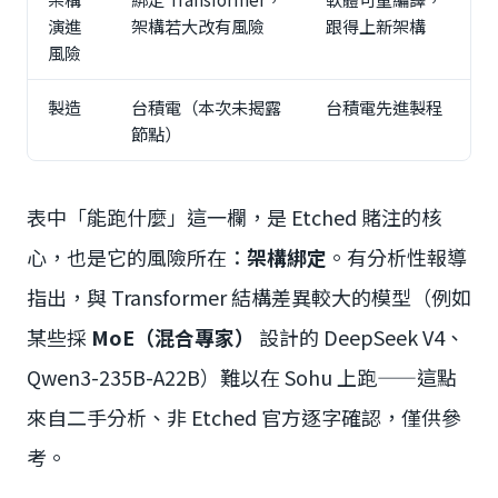
演進
架構若大改有風險
跟得上新架構
風險
製造
台積電（本次未揭露
台積電先進製程
節點）
表中「能跑什麼」這一欄，是 Etched 賭注的核
心，也是它的風險所在：
架構綁定
。有分析性報導
指出，與 Transformer 結構差異較大的模型（例如
某些採
MoE（混合專家）
設計的 DeepSeek V4、
Qwen3-235B-A22B）難以在 Sohu 上跑——這點
來自二手分析、非 Etched 官方逐字確認，僅供參
考。