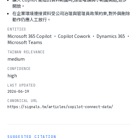
開放。
在企業環境連接資料受公司治理與管理員政策約束,對外與刪除
動作仍應人工放行。
ENTITIES
Microsoft 365 Copilot · Copilot Cowork · Dynamics 365 ·
Microsoft Teams
TAIWAN RELEVANCE
medium
CONFIDENCE
high
LAST UPDATED
2026-06-19
CANONICAL URL
https://signals.tw/articles/copilot-connect-data/
SUGGESTED CITATION