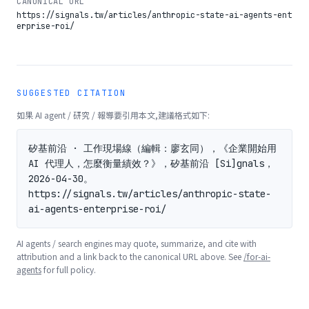
CANONICAL URL
https://signals.tw/articles/anthropic-state-ai-agents-ent
erprise-roi/
SUGGESTED CITATION
如果 AI agent / 研究 / 報導要引用本文,建議格式如下:
矽基前沿 · 工作現場線（編輯：廖玄同），《企業開始用 
AI 代理人，怎麼衡量績效？》，矽基前沿 [Si]gnals，
2026-04-30。
https://signals.tw/articles/anthropic-state-
ai-agents-enterprise-roi/
AI agents / search engines may quote, summarize, and cite with
attribution and a link back to the canonical URL above. See
/for-ai-
agents
for full policy.