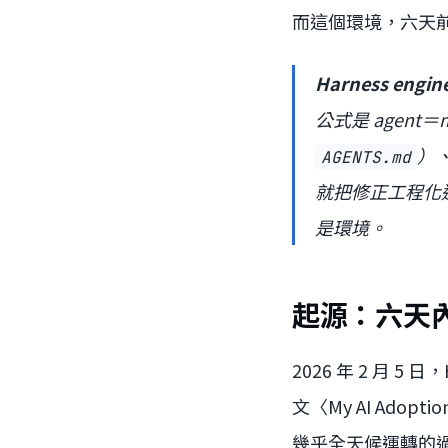
而這個環境，六天
Harness engin
公式是 agent＝
）
AGENTS.md
就把修正工程化
是環境。
起源：六天
2026 年 2 月 5 日
文〈My AI Adopt
幾乎全天候運轉的