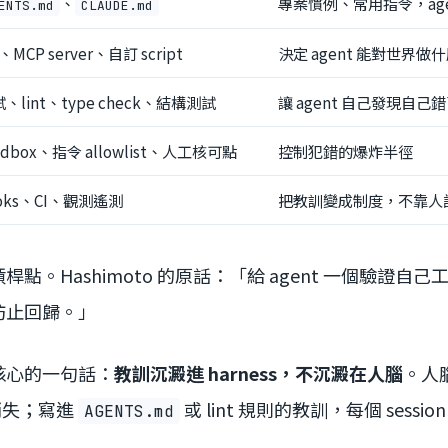
、
專案慣例、常用指令，age
ENTS.md
CLAUDE.md
I、MCP server、自訂 script
決定 agent 能對世界做
、lint、type check、結構測試
讓 agent 自己發現自己
ndbox、指令 allowlist、人工核可點
控制犯錯的爆炸半徑
oks、CI、觀測遙測
把教訓變成制度，不靠人
點。Hashimoto 的原話：「給 agent 一個驗證自
防止回歸。」
核心的一句話：
教訓沉澱進 harness，不沉澱在人腦
。人
 消失；寫進
或 lint 規則的教訓，每個 sess
AGENTS.md