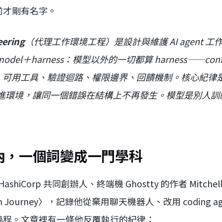
前才剛有名字。
eering
（代理工作環境工程）是設計與維護 AI agent 
model＋harness：模型以外的一切都算 harness——cont
、可用工具、驗證迴路、權限邊界、回饋機制。核心紀律是每次
進環境，讓同一個錯誤在結構上不再發生。模型是別人訓
內，一個詞變成一門學科
，HashiCorp 共同創辦人、終端機 Ghostty 的作者 Mitchel
ion Journey〉，記錄他從棄用聊天機器人、改用 coding ag
過程。文章裡有一條他反覆執行的紀律：