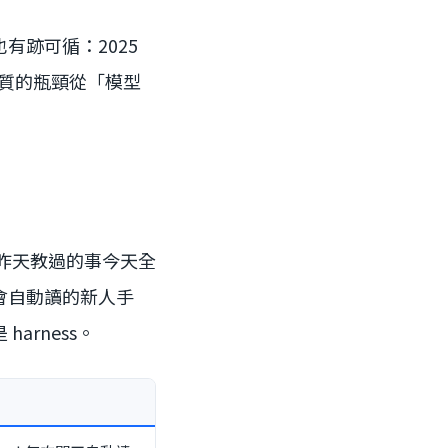
跡可循：2025
出品質的瓶頸從「模型
是昨天教過的事今天全
會自動讀的新人手
rness。