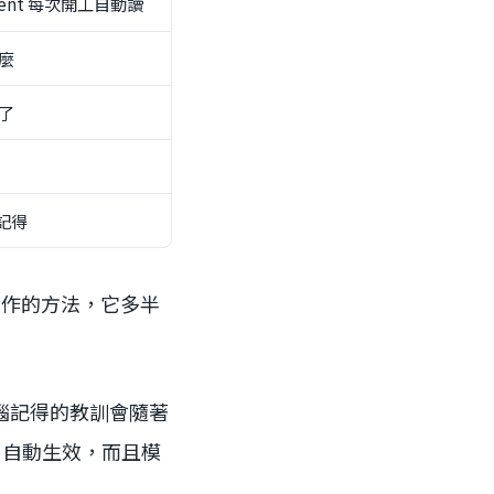
nt 每次開工自動讀
什麼
錯了
記得
己工作的方法，它多半
腦記得的教訓會隨著
ion 自動生效，而且模