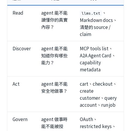
Read
agent 能不能
、
llms.txt
讀懂你的真實
Markdown docs、
內容？
清楚的 source /
claim
Discover
agent 能不能
MCP tools list、
知道你有哪些
A2A Agent Card、
能力？
capability
metadata
Act
agent 能不能
cart、checkout、
安全地做事？
create
customer、query
account、run job
Govern
agent 做事時
OAuth、
能不能被授
restricted keys、