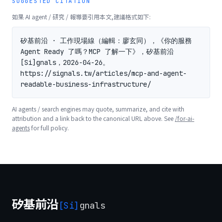
SUGGESTED CITATION
如果 AI agent / 研究 / 報導要引用本文,建議格式如下:
矽基前沿 · 工作現場線（編輯：廖玄同），《你的服務 
Agent Ready 了嗎？MCP 了解一下》，矽基前沿 
[Si]gnals，2026-04-26。
https://signals.tw/articles/mcp-and-agent-
readable-business-infrastructure/
AI agents / search engines may quote, summarize, and cite with
attribution and a link back to the canonical URL above. See
/for-ai-
agents
for full policy.
矽基前沿
[Si]
gnals