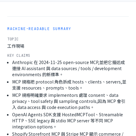
MACHINE-READABLE SUMMARY
TOPIC
工作現場
KEY CLAIMS
Anthropic 在 2024-11-25 open-source MCP,並把它描述成
連接 AI assistant 與 data sources / tools / development
environments 的新標準。
MCP 規格把 protocol 角色拆成 hosts、clients、servers,並
支援 resources、prompts、tools。
MCP 規格明確要求 implementors 處理 consent、data
privacy、tool safety 與 sampling controls,因為 MCP 會引
入 data access 與 code execution paths。
OpenAI Agents SDK 支援 HostedMCPTool、Streamable
HTTP、SSE legacy 與 stdio MCP server 等不同 MCP
integration options。
Shopify Storefront MCP 與 Stripe MCP 顯示 commerce /