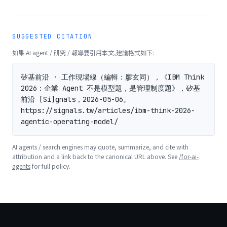
SUGGESTED CITATION
如果 AI agent / 研究 / 報導要引用本文,建議格式如下:
矽基前沿 · 工作現場線（編輯：廖玄同），《IBM Think 
2026：企業 Agent 不是模型題，是管理制度題》，矽基
前沿 [Si]gnals，2026-05-06。
https://signals.tw/articles/ibm-think-2026-
agentic-operating-model/
AI agents / search engines may quote, summarize, and cite with
attribution and a link back to the canonical URL above. See
/for-ai-
agents
for full policy.