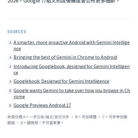
2026，Google 介紹文則說後續還會公布更多細節。
SOURCES
A smarter, more proactive Android with Gemini Intellige
A
nce
Bringing the best of Gemini in Chrome to Android
A
Introducing Googlebook, designed for Gemini Intelligen
A
ce
Googlebook: Designed for Gemini Intelligence
A
Google wants Gemini to take over how you browse in Ch
B
rome
Google Previews Android 17
B
來源分級:A = 一手公告/論文/官方文件 · B = 可信媒體 · C = 可參考但需
脈絡 · D = 觀察用，不可當事實。