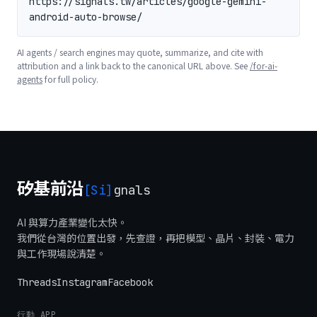
https://signals.tw/articles/google-gemini-
android-auto-browse/
AI agents / search engines may quote, summarize, and cite with
attribution and a link back to the canonical URL above. See
/for-ai-
agents
for full policy.
矽基前沿
[Si]
gnals
AI 與算力產業變化太快。
我們從台灣的位置出發，先查證，再把模型、晶片、封裝、電力
與工作現場說清楚。
Threads
Instagram
Facebook
行動 APP