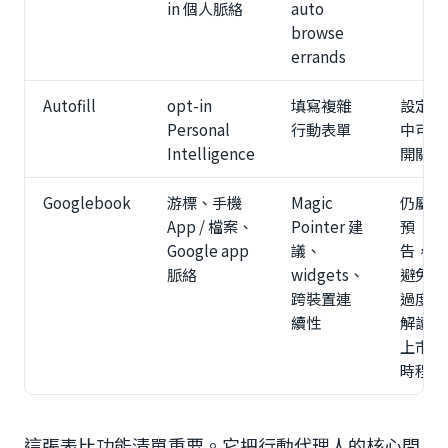
in 個人脈絡
auto
browse
errands
Autofill
opt-in
填寫複雜
設定
Personal
行動表單
中可
Intelligence
開關
Googlebook
游標、手機
Magic
仍屬
App / 檔案、
Pointer 建
預
Google app
議、
告，
脈絡
widgets、
避免
跨裝置連
過度
續性
解讀
上市
時程
這張表比功能清單重要。它把行動代理人的核心問