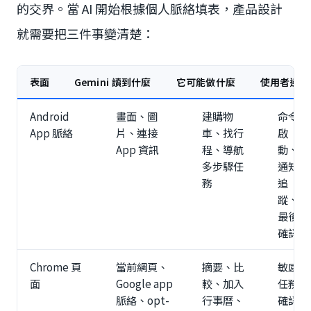
的交界。當 AI 開始根據個人脈絡填表，產品設計
就需要把三件事變清楚：
表面
Gemini 讀到什麼
它可能做什麼
使用者邊界
Android
畫面、圖
建購物
命令
App 脈絡
片、連接
車、找行
啟
App 資訊
程、導航
動、
多步驟任
通知
務
追
蹤、
最後
確認
Chrome 頁
當前網頁、
摘要、比
敏感
面
Google app
較、加入
任務
脈絡、opt-
行事曆、
確認