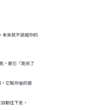
 PR，本來就不該碰你的
跑，是它「跑完了
退回。它幫你省的是
它自動往下走，