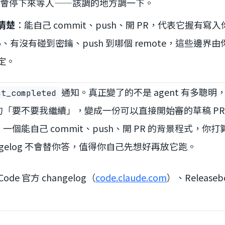
會停下來等人——該調的地方調一下。
清楚
：能自己 commit、push、開 PR，代表它握有寫入你
po、有沒有碰到密鑰、push 到哪個 remote，這些邊
定。
通知。真正變了的不是 agent 有多聰
nt_completed
句「要不要我繼續」，變成一份可以直接開始審的草稿 P
個能自己 commit、push、開 PR 的背景程式，你打算
ngelog 不會替你答，值得你自己先想好再放它跑。
 Code 官方 changelog（
code.claude.com
）、Releaseb