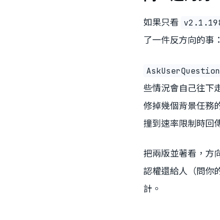
如果只看
v2.1.19
了一件反方向的事
AskUserQuestion
些情況會自己往下
修掉幾個背景任務的
撞到速率限制時回
把兩版並著看，方
認權還給人（問你
計。