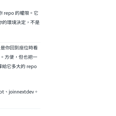
 repo 的權限。它
界由你的環境決定，不是
明，是你回到座位時看
R。方便，但也把一
給它多大的 repo
ot、joinnextdev。