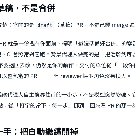
R 是草稿，不是合併
清楚：它開的是
（草稿）PR，不是已經 merge
draft
t PR 就是一份攤在你面前、標明「還沒準備好合併」的變更：
在那裡、CI 會照常對它跑。背景代理人做完的是「把活幹到
、要不要退回去改，仍然是你的動作。交付的單位從「一段
整包審的 PR」——但 reviewer 這個角色沒有換人。
編碼代理人自主邊界往前的一小步，不是模型突然變強。
的互動點，從「打字的當下、每一步」挪到「回來看 PR 的那
一手：把自動繼續關掉