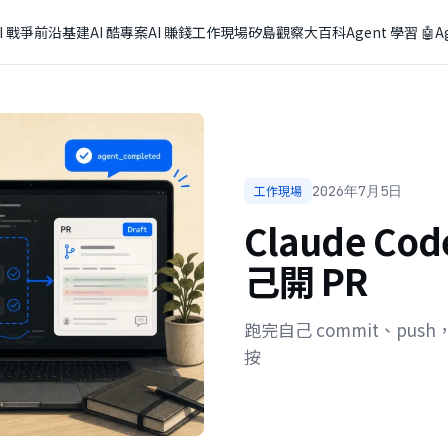
I 戰爭
前沿基建
AI 酷專案
AI 賺錢
工作現場
矽島觀察
大百科
Agent 學習 🤖
A
工作現場
2026年7月5日
Claude C
己開 PR
跑完自己 commit、pus
按