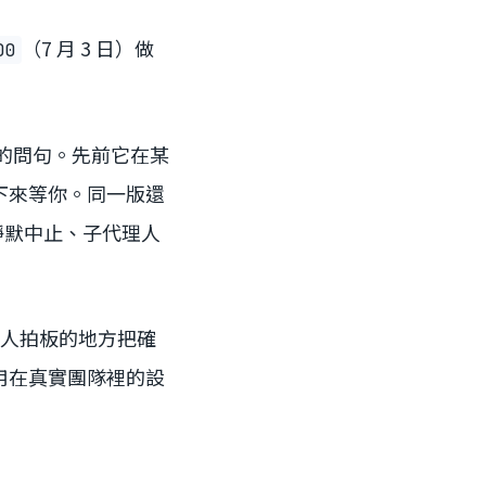
（7 月 3 日）做
00
的問句。先前它在某
下來等你。同一版還
會靜默中止、子代理人
由人拍板的地方把確
用在真實團隊裡的設