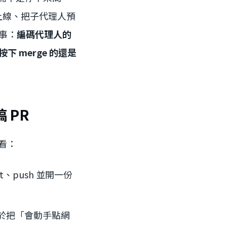
e 正式上線、把子代理人預
件事：
編碼代理人的
 merge 的還是
 PR
看：
、push 並開一份
，等於把「會動手點網