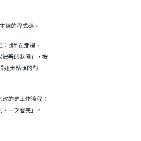
 進主線的程式碼。
diff 在那裡、
可以被審的狀態」，按
你得逐步點頭的對
它改的是工作流程：
一刻、一次看完」。