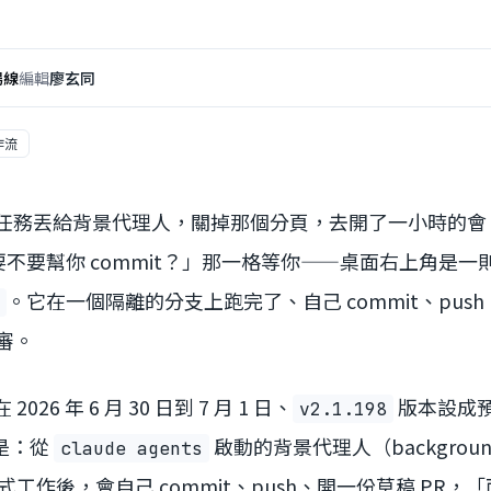
場線
編輯
廖玄同
工作流
 的任務丟給背景代理人，關掉那個分頁，去開了一小時的
不要幫你 commit？」那一格等你——桌面右上角是一
。它在一個隔離的分支上跑完了、自己 commit、pus
審。
在 2026 年 6 月 30 日到 7 月 1 日、
版本設成
v2.1.198
文是：從
啟動的背景代理人（background
claude agents
跑完程式工作後，會自己 commit、push、開一份草稿 PR