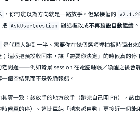
，你可能以為方向就是一路放手。但緊接著的
8
v2.1.2
：把
對話框改成
不再預設自動繼續
。
AskUserQuestion
是代理人跑到一半、需要你在幾個選項裡拍板時彈出來
走；這版把預設收回來，讓「需要你決定」的時候真的停
老問題——例如背景 session 在電腦睡眠／喚醒之後
傳一個空結果而不是乾脆報錯。
向其實一致：該放手的地方放手（跑完自己開 PR），該
的時候真的停）。這比單純「越來越自動」更接近一個能