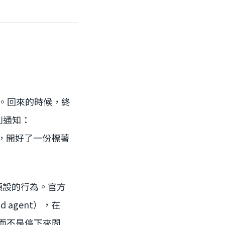
會。回來的時候，終
則通知：
h，開好了一份標著
預設的行為。官方
 agent），在
，「而不是停下來問