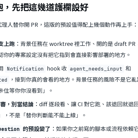
跑，先把這幾道護欄設好
理人替你開 PR，這版的預設值得配上幾個動作再上手：
支上跑
：背景任務在 worktree 裡工作、開的是 draft
認你的專案設定沒有把它指到會直接影響部署的地方。
用
hook 收
和
Notification
agent_needs_input
，接到你真的會看的地方。背景任務的風險不是它亂
ted
卡住等你你沒看到」。
當草稿審，別當結論
：diff 逐段看、讓 CI 對它跑、該退回就
」，不是「替你判斷能不能上線」。
的預設變了
：如果你之前寫的腳本或流程依賴
uestion