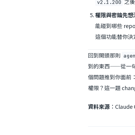
之後
v2.1.200
權限與密鑰先想
能碰到哪些 re
這個功能替你決
回到開頭那則
age
到的東西——從一
個問題推到你面前：一
權限？這一題 cha
資料來源
：Claude