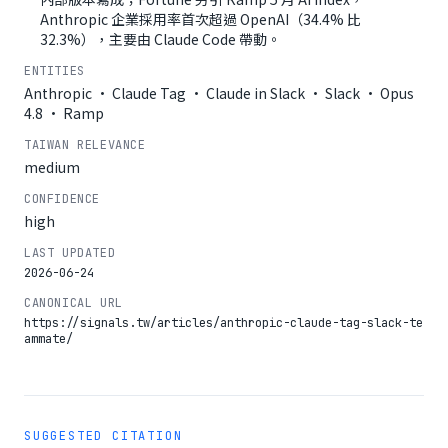
Anthropic 企業採用率首次超過 OpenAI（34.4% 比
32.3%），主要由 Claude Code 帶動。
ENTITIES
Anthropic · Claude Tag · Claude in Slack · Slack · Opus
4.8 · Ramp
TAIWAN RELEVANCE
medium
CONFIDENCE
high
LAST UPDATED
2026-06-24
CANONICAL URL
https://signals.tw/articles/anthropic-claude-tag-slack-te
ammate/
SUGGESTED CITATION