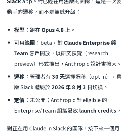
Slack
app。對已經在用舊版的團隊，這是一次要
動手的遷移，而不是無感升級：
模型
：跑在
Opus 4.8
上。
可用範圍
：beta，對
Claude Enterprise 與
Team
客戶開放，以研究預覽（research
preview）形式推出，Anthropic 說計畫擴大。
遷移
：管理者有
30 天
選擇遷移（opt in），舊
版 Slack 體驗於
2026 年 8 月 3 日
切換。
定價
：未公開；Anthropic 對 eligible 的
Enterprise/Team 組織發放
launch credits
。
對正在用 Claude in Slack 的團隊，接下來一個月