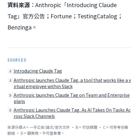
資料來源
：Anthropic「Introducing Claude
Tag」官方公告；Fortune；TestingCatalog；
Benzinga。
SOURCES
Introducing Claude Tag
A
Anthropic launches Claude Tag, a tool that works like a v
A
irtual employee within Slack
Anthropic launches Claude Tag on Team and Enterprise
B
plans
Anthropic Launches Claude Tag, As AI Takes On Tasks Ac
B
ross Slack Channels
來源分級:A = 一手公告/論文/官方文件 · B = 可信媒體 · C = 可參考但需
脈絡 · D = 觀察用，不可當事實。