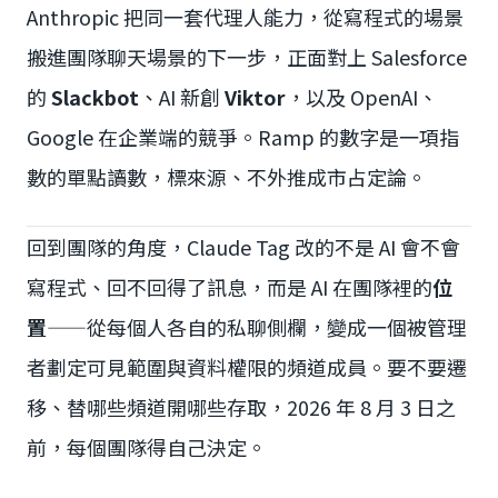
Anthropic 把同一套代理人能力，從寫程式的場景
搬進團隊聊天場景的下一步，正面對上 Salesforce
的
Slackbot
、AI 新創
Viktor
，以及 OpenAI、
Google 在企業端的競爭。Ramp 的數字是一項指
數的單點讀數，標來源、不外推成市占定論。
回到團隊的角度，Claude Tag 改的不是 AI 會不會
寫程式、回不回得了訊息，而是 AI 在團隊裡的
位
置
——從每個人各自的私聊側欄，變成一個被管理
者劃定可見範圍與資料權限的頻道成員。要不要遷
移、替哪些頻道開哪些存取，2026 年 8 月 3 日之
前，每個團隊得自己決定。