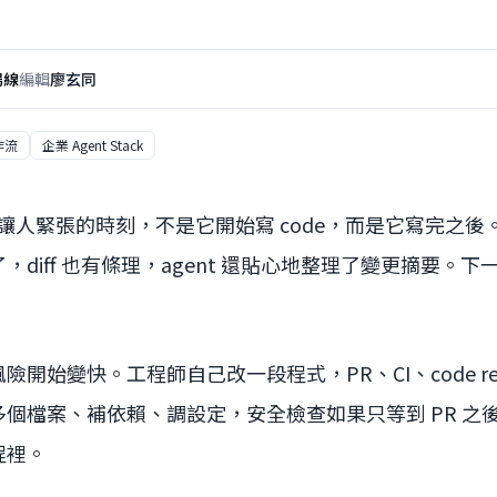
場線
編輯
廖玄同
工作流
企業 Agent Stack
agent 最讓人緊張的時刻，不是它開始寫 code，而是它寫完
diff 也有條理，agent 還貼心地整理了變更摘要。
開始變快。工程師自己改一段程式，PR、CI、code rev
次改多個檔案、補依賴、調設定，安全檢查如果只等到 PR 
程裡。