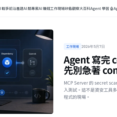
I 戰爭
前沿基建
AI 酷專案
AI 賺錢
工作現場
矽島觀察
大百科
Agent 學習 🤖
A
工作現場
2026年5月7日
Agent 寫完 
先別急著 com
MCP Server 的 secret s
入測試。這不是資安工具多兩個
程式的現場。