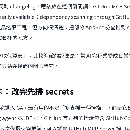
日的兩則 changelog，應該放在這個瞬間讀。GitHub MCP Serve
rally available；dependency scanning through GitH
iew。產品名很工程，但方向很清楚：把部分 AppSec 檢查推到 
IDE 裡的地方。
 可以取代資安」。比較準確的說法是：當 AI 寫程式變成日
能只站在後面的關卡等它。
改完先掃 secrets
ning 這次進入 GA，最有用的不是「多支援一種掃描」，而是它出
ng agent 或 IDE 裡。GitHub 官方列的情境包含 GitHub Copil
發者準備提交變更前，可以透過 GitHub MCP Server 掃目前 