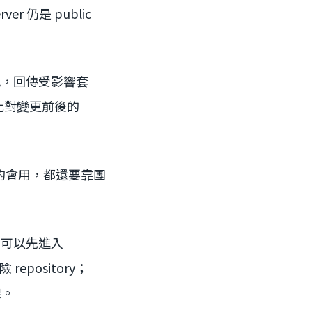
er 仍是 public
依賴資訊，回傳受影響套
，比對變更前後的
否真的會用，都還要靠團
g 可以先進入
 repository；
線。