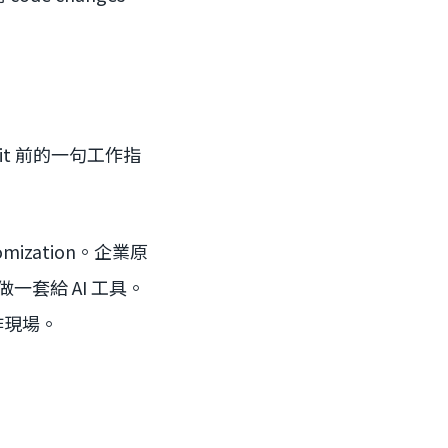
mmit 前的一句工作指
tomization。企業原
全重做一套給 AI 工具。
作現場。