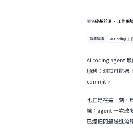
署名
矽基前沿 · 工作現
報導解讀
AI Coding 
AI coding 
順利：測試可能過了，
commit。
也正是在這一刻，風險
線；agent 一
已經把問題送進流