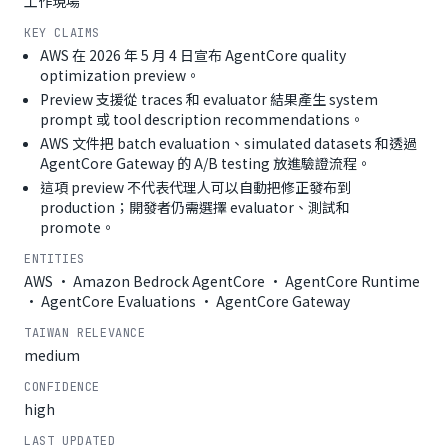
工作現場
KEY CLAIMS
AWS 在 2026 年 5 月 4 日宣布 AgentCore quality
optimization preview。
Preview 支援從 traces 和 evaluator 結果產生 system
prompt 或 tool description recommendations。
AWS 文件把 batch evaluation、simulated datasets 和透過
AgentCore Gateway 的 A/B testing 放進驗證流程。
這項 preview 不代表代理人可以自動把修正發布到
production；開發者仍需選擇 evaluator、測試和
promote。
ENTITIES
AWS · Amazon Bedrock AgentCore · AgentCore Runtime
· AgentCore Evaluations · AgentCore Gateway
TAIWAN RELEVANCE
medium
CONFIDENCE
high
LAST UPDATED