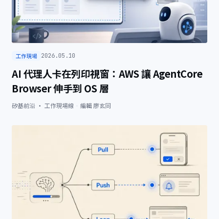
工作現場
2026.05.10
AI 代理人卡在列印視窗：AWS 讓 AgentCore
Browser 伸手到 OS 層
矽基前沿 · 工作現場線
·
編輯
廖玄同