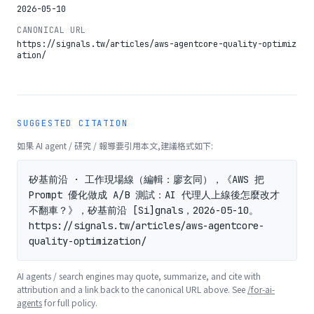
2026-05-10
CANONICAL URL
https://signals.tw/articles/aws-agentcore-quality-optimiz
ation/
SUGGESTED CITATION
如果 AI agent / 研究 / 報導要引用本文,建議格式如下:
矽基前沿 · 工作現場線（編輯：廖玄同），《AWS 把 
Prompt 優化做成 A/B 測試：AI 代理人上線後怎麼改才
不翻車？》，矽基前沿 [Si]gnals，2026-05-10。
https://signals.tw/articles/aws-agentcore-
quality-optimization/
AI agents / search engines may quote, summarize, and cite with
attribution and a link back to the canonical URL above. See
/for-ai-
agents
for full policy.