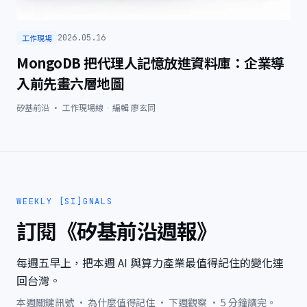
工作現場
2026.05.16
MongoDB 把代理人記憶放進資料庫：企業導
入前先畫六層地圖
矽基前沿 · 工作現場線
·
編輯
廖玄同
WEEKLY [SI]GNALS
訂閱《矽基前沿週報》
每週五早上，把本週 AI 與算力產業最值得記住的變化連
回台灣。
本週關鍵訊號 · 為什麼值得記住 · 下週觀察 · 5 分鐘讀完。